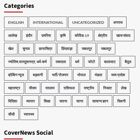
Categories
ENGLISH
INTERNATIONAL
UNCATEGORIZED
अपराध
आलेख
इंदौर
उमरिया
कृषि
कोविड-19
क्षेत्रीय
खास संवाद
खेल
चुनाव
छायाचित्र
छिंदवाड़ा
जबलपुर
जबलपुर
ज्योतिष,वास्तुशास्त्र, धर्म-कर्म
तबादला
धर्म
फोटो
बालाघाट
बैतूल
ब्रेकिंग न्यूज
बड़वानी
भर्ती/रोजगार
भोपाल
मंडला
मध्य प्रदेश
महाराष्ट्र
मौसम
रतलाम
राशिफल
राष्ट्रीय
रिजल्ट
लेख
विदिशा
व्यापार
शिक्षा
सतना
सागर
सामान्य ज्ञान
सिवनी
सीधी
स्वास्थ्य
CoverNews Social