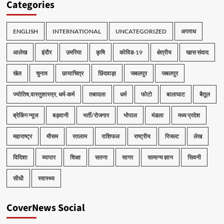
Categories
ENGLISH
INTERNATIONAL
UNCATEGORIZED
अपराध
आलेख
इंदौर
उमरिया
कृषि
कोविड-19
क्षेत्रीय
खास संवाद
खेल
चुनाव
छायाचित्र
छिंदवाड़ा
जबलपुर
जबलपुर
ज्योतिष,वास्तुशास्त्र, धर्म-कर्म
तबादला
धर्म
फोटो
बालाघाट
बैतूल
ब्रेकिंग न्यूज
बड़वानी
भर्ती/रोजगार
भोपाल
मंडला
मध्य प्रदेश
महाराष्ट्र
मौसम
रतलाम
राशिफल
राष्ट्रीय
रिजल्ट
लेख
विदिशा
व्यापार
शिक्षा
सतना
सागर
सामान्य ज्ञान
सिवनी
सीधी
स्वास्थ्य
CoverNews Social