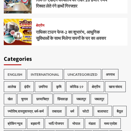
सिवनीः एडीएम कार्यालय का रीडर 20 हजार रुपये
रिश्वत लेते रंगे हाथों गिरफ्तार
क्षेत्रीय
राधिका टाउन फेज-2 का शुभारंभ, आधुनिक
सुविधाओं के साथ मिलेगा सपनों के घर का अवसर
Categories
ENGLISH
INTERNATIONAL
UNCATEGORIZED
अपराध
आलेख
इंदौर
उमरिया
कृषि
कोविड-19
क्षेत्रीय
खास संवाद
खेल
चुनाव
छायाचित्र
छिंदवाड़ा
जबलपुर
जबलपुर
ज्योतिष,वास्तुशास्त्र, धर्म-कर्म
तबादला
धर्म
फोटो
बालाघाट
बैतूल
ब्रेकिंग न्यूज
बड़वानी
भर्ती/रोजगार
भोपाल
मंडला
मध्य प्रदेश