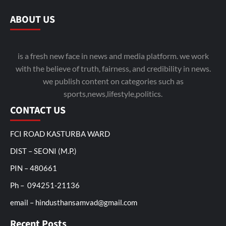
ABOUT US
is a fresh new face in news and media platform. we work
with the believe of truth, fairness, and credibility in news.
we publish content on categories such as
sports,news,lifestyle,politics.
CONTACT US
FCI ROAD KASTURBA WARD
DIST – SEONI (M.P.)
PIN – 480661
Ph – 094251-21136
email – hindusthansamvad@gmail.com
Recent Posts