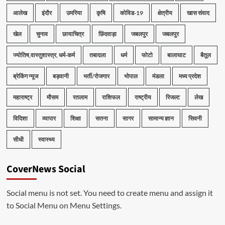
आलेख
इंदौर
उमरिया
कृषि
कोविड-19
क्षेत्रीय
खास संवाद
खेल
चुनाव
छायाचित्र
छिंदवाड़ा
जबलपुर
जबलपुर
ज्योतिष,वास्तुशास्त्र, धर्म-कर्म
तबादला
धर्म
फोटो
बालाघाट
बैतूल
ब्रेकिंग न्यूज
बड़वानी
भर्ती/रोजगार
भोपाल
मंडला
मध्य प्रदेश
महाराष्ट्र
मौसम
रतलाम
राशिफल
राष्ट्रीय
रिजल्ट
लेख
विदिशा
व्यापार
शिक्षा
सतना
सागर
सामान्य ज्ञान
सिवनी
सीधी
स्वास्थ्य
CoverNews Social
Social menu is not set. You need to create menu and assign it
to Social Menu on Menu Settings.