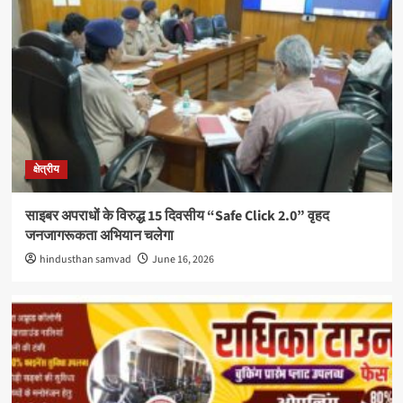
क्षेत्रीय
साइबर अपराधों के विरुद्ध 15 दिवसीय “Safe Click 2.0” वृहद
जनजागरूकता अभियान चलेगा
hindusthan samvad
June 16, 2026