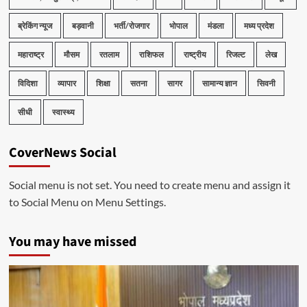
ब्रेकिंग न्यूज
बड़वानी
भर्ती/रोजगार
भोपाल
मंडला
मध्य प्रदेश
महाराष्ट्र
मौसम
रतलाम
राशिफल
राष्ट्रीय
रिजल्ट
लेख
विदिशा
व्यापार
शिक्षा
सतना
सागर
सामान्य ज्ञान
सिवनी
सीधी
स्वास्थ्य
CoverNews Social
Social menu is not set. You need to create menu and assign it
to Social Menu on Menu Settings.
You may have missed