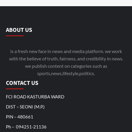
ABOUT US
is a fresh new face in news and media platform. we work
with the believe of truth, fairness, and credibility in news.
we publish content on categories such as
sports,news,lifestyle,politics.
CONTACT US
FCI ROAD KASTURBA WARD
DIST – SEONI (M.P.)
PIN – 480661
Ph – 094251-21136