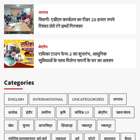
अपराध
सिवनीः एडीएम कार्यालय का रीडर 20 हजार रुपये
रिश्वत लेते रंगे हाथों गिरफ्तार
क्षेत्रीय
राधिका टाउन फेज-2 का शुभारंभ, आधुनिक
सुविधाओं के साथ मिलेगा सपनों के घर का अवसर
Categories
ENGLISH
INTERNATIONAL
UNCATEGORIZED
अपराध
आलेख
इंदौर
उमरिया
कृषि
कोविड-19
क्षेत्रीय
खास संवाद
खेल
चुनाव
छायाचित्र
छिंदवाड़ा
जबलपुर
जबलपुर
ज्योतिष,वास्तुशास्त्र, धर्म-कर्म
तबादला
धर्म
फोटो
बालाघाट
बैतूल