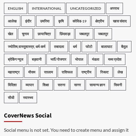
ENGLISH
INTERNATIONAL
UNCATEGORIZED
अपराध
आलेख
इंदौर
उमरिया
कृषि
कोविड-19
क्षेत्रीय
खास संवाद
खेल
चुनाव
छायाचित्र
छिंदवाड़ा
जबलपुर
जबलपुर
ज्योतिष,वास्तुशास्त्र, धर्म-कर्म
तबादला
धर्म
फोटो
बालाघाट
बैतूल
ब्रेकिंग न्यूज
बड़वानी
भर्ती/रोजगार
भोपाल
मंडला
मध्य प्रदेश
महाराष्ट्र
मौसम
रतलाम
राशिफल
राष्ट्रीय
रिजल्ट
लेख
विदिशा
व्यापार
शिक्षा
सतना
सागर
सामान्य ज्ञान
सिवनी
सीधी
स्वास्थ्य
CoverNews Social
Social menu is not set. You need to create menu and assign it