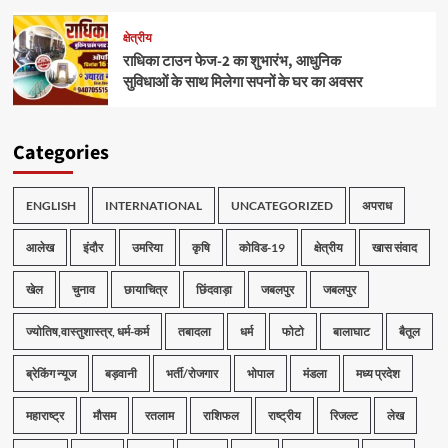
क्षेत्रीय
राधिका टाउन फेज-2 का शुभारंभ, आधुनिक
सुविधाओं के साथ मिलेगा सपनों के घर का अवसर
Categories
ENGLISH
INTERNATIONAL
UNCATEGORIZED
अपराध
आलेख
इंदौर
उमरिया
कृषि
कोविड-19
क्षेत्रीय
खास संवाद
खेल
चुनाव
छायाचित्र
छिंदवाड़ा
जबलपुर
जबलपुर
ज्योतिष,वास्तुशास्त्र, धर्म-कर्म
तबादला
धर्म
फोटो
बालाघाट
बैतूल
ब्रेकिंग न्यूज
बड़वानी
भर्ती/रोजगार
भोपाल
मंडला
मध्य प्रदेश
महाराष्ट्र
मौसम
रतलाम
राशिफल
राष्ट्रीय
रिजल्ट
लेख