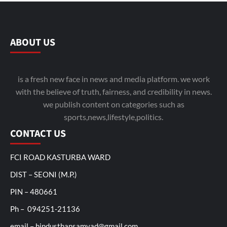
ABOUT US
is a fresh new face in news and media platform. we work
with the believe of truth, fairness, and credibility in news.
we publish content on categories such as
sports,news,lifestyle,politics.
CONTACT US
FCI ROAD KASTURBA WARD
DIST – SEONI (M.P.)
PIN – 480661
Ph – 094251-21136
email – hindusthansamvad@gmail.com