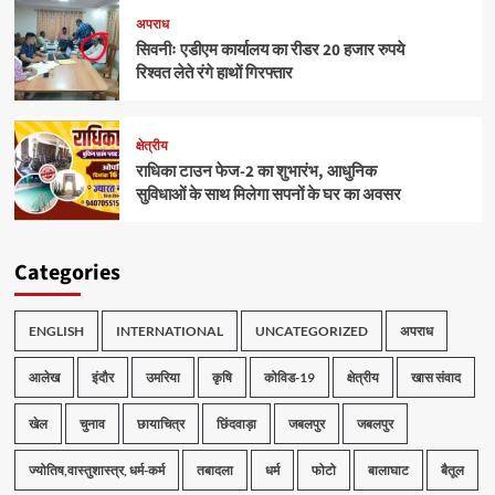
अपराध
सिवनीः एडीएम कार्यालय का रीडर 20 हजार रुपये
रिश्वत लेते रंगे हाथों गिरफ्तार
क्षेत्रीय
राधिका टाउन फेज-2 का शुभारंभ, आधुनिक
सुविधाओं के साथ मिलेगा सपनों के घर का अवसर
Categories
ENGLISH
INTERNATIONAL
UNCATEGORIZED
अपराध
आलेख
इंदौर
उमरिया
कृषि
कोविड-19
क्षेत्रीय
खास संवाद
खेल
चुनाव
छायाचित्र
छिंदवाड़ा
जबलपुर
जबलपुर
ज्योतिष,वास्तुशास्त्र, धर्म-कर्म
तबादला
धर्म
फोटो
बालाघाट
बैतूल