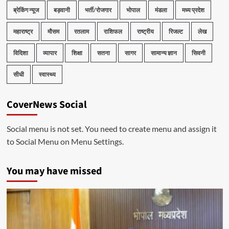
ब्रेकिंग न्यूज
बड़वानी
भर्ती/रोजगार
भोपाल
मंडला
मध्य प्रदेश
महाराष्ट्र
मौसम
रतलाम
राशिफल
राष्ट्रीय
रिजल्ट
लेख
विदिशा
व्यापार
शिक्षा
सतना
सागर
सामान्य ज्ञान
सिवनी
सीधी
स्वास्थ्य
CoverNews Social
Social menu is not set. You need to create menu and assign it
to Social Menu on Menu Settings.
You may have missed