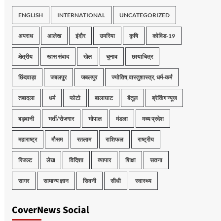
ENGLISH
INTERNATIONAL
UNCATEGORIZED
अपराध
आलेख
इंदौर
उमरिया
कृषि
कोविड-19
क्षेत्रीय
खास संवाद
खेल
चुनाव
छायाचित्र
छिंदवाड़ा
जबलपुर
जबलपुर
ज्योतिष,वास्तुशास्त्र, धर्म-कर्म
तबादला
धर्म
फोटो
बालाघाट
बैतूल
ब्रेकिंग न्यूज
बड़वानी
भर्ती/रोजगार
भोपाल
मंडला
मध्य प्रदेश
महाराष्ट्र
मौसम
रतलाम
राशिफल
राष्ट्रीय
रिजल्ट
लेख
विदिशा
व्यापार
शिक्षा
सतना
सागर
सामान्य ज्ञान
सिवनी
सीधी
स्वास्थ्य
CoverNews Social