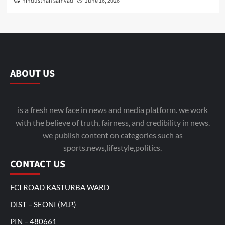
hindusthan samvad
June 16, 2026
ABOUT US
is a fresh new face in news and media platform. we work
with the believe of truth, fairness, and credibility in news.
we publish content on categories such as
sports,news,lifestyle,politics.
CONTACT US
FCI ROAD KASTURBA WARD
DIST – SEONI (M.P.)
PIN – 480661