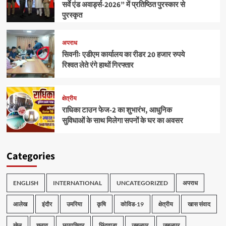
सर्वे एंड अवार्ड्स-2026” में प्रतिष्ठित पुरस्कार से
पुरस्कृत
अपराध
सिवनीः एडीएम कार्यालय का रीडर 20 हजार रुपये
रिश्वत लेते रंगे हाथों गिरफ्तार
क्षेत्रीय
राधिका टाउन फेज-2 का शुभारंभ, आधुनिक
सुविधाओं के साथ मिलेगा सपनों के घर का अवसर
Categories
ENGLISH
INTERNATIONAL
UNCATEGORIZED
अपराध
आलेख
इंदौर
उमरिया
कृषि
कोविड-19
क्षेत्रीय
खास संवाद
खेल
चुनाव
छायाचित्र
छिंदवाड़ा
जबलपुर
जबलपुर