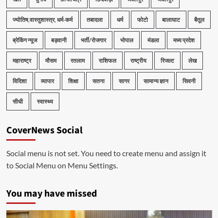
ज्योतिष,वास्तुशास्त्र, धर्म-कर्म
तबादला
धर्म
फोटो
बालाघाट
बैतूल
ब्रेकिंग न्यूज
बड़वानी
भर्ती/रोजगार
भोपाल
मंडला
मध्य प्रदेश
महाराष्ट्र
मौसम
रतलाम
राशिफल
राष्ट्रीय
रिजल्ट
लेख
विदिशा
व्यापार
शिक्षा
सतना
सागर
सामान्य ज्ञान
सिवनी
सीधी
स्वास्थ्य
CoverNews Social
Social menu is not set. You need to create menu and assign it
to Social Menu on Menu Settings.
You may have missed