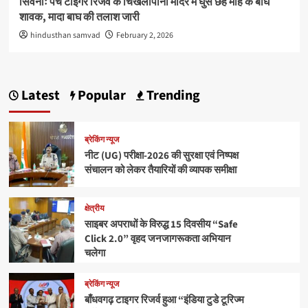
सिवनीः पेंच टाइगर रिजर्व के चिखलापानी मंदिर में घुसे छह माह के बाघ
शावक, मादा बाघ की तलाश जारी
hindusthan samvad
February 2, 2026
Latest
Popular
Trending
ब्रेकिंग न्यूज
नीट (UG) परीक्षा-2026 की सुरक्षा एवं निष्पक्ष
संचालन को लेकर तैयारियों की व्यापक समीक्षा
क्षेत्रीय
साइबर अपराधों के विरुद्ध 15 दिवसीय “Safe
Click 2.0” वृहद जनजागरूकता अभियान
चलेगा
ब्रेकिंग न्यूज
बाँधवगढ़ टाइगर रिजर्व हुआ “इंडिया टुडे टूरिज्म