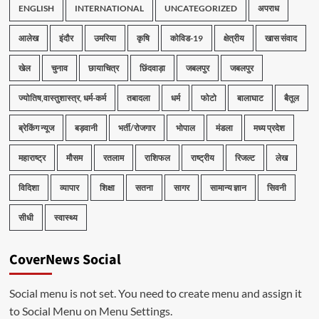
ENGLISH
INTERNATIONAL
UNCATEGORIZED
अपराध
आलेख
इंदौर
उमरिया
कृषि
कोविड-19
क्षेत्रीय
खास संवाद
खेल
चुनाव
छायाचित्र
छिंदवाड़ा
जबलपुर
जबलपुर
ज्योतिष,वास्तुशास्त्र, धर्म-कर्म
तबादला
धर्म
फोटो
बालाघाट
बैतूल
ब्रेकिंग न्यूज
बड़वानी
भर्ती/रोजगार
भोपाल
मंडला
मध्य प्रदेश
महाराष्ट्र
मौसम
रतलाम
राशिफल
राष्ट्रीय
रिजल्ट
लेख
विदिशा
व्यापार
शिक्षा
सतना
सागर
सामान्य ज्ञान
सिवनी
सीधी
स्वास्थ्य
CoverNews Social
Social menu is not set. You need to create menu and assign it
to Social Menu on Menu Settings.