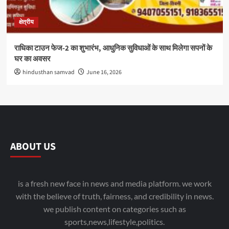
क्षेत्रीय
राधिका टाउन फेज-2 का शुभारंभ, आधुनिक सुविधाओं के साथ मिलेगा सपनों के
घर का अवसर
hindusthan samvad
June 16, 2026
ABOUT US
is a fresh new face in news and media platform. we work
with the believe of truth, fairness, and credibility in news.
we publish content on categories such as
sports,news,lifestyle,politics.