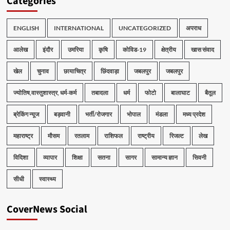
Categories
ENGLISH
INTERNATIONAL
UNCATEGORIZED
अपराध
आलेख
इंदौर
उमरिया
कृषि
कोविड-19
क्षेत्रीय
खास संवाद
खेल
चुनाव
छायाचित्र
छिंदवाड़ा
जबलपुर
जबलपुर
ज्योतिष,वास्तुशास्त्र, धर्म-कर्म
तबादला
धर्म
फोटो
बालाघाट
बैतूल
ब्रेकिंग न्यूज
बड़वानी
भर्ती/रोजगार
भोपाल
मंडला
मध्य प्रदेश
महाराष्ट्र
मौसम
रतलाम
राशिफल
राष्ट्रीय
रिजल्ट
लेख
विदिशा
व्यापार
शिक्षा
सतना
सागर
सामान्य ज्ञान
सिवनी
सीधी
स्वास्थ्य
CoverNews Social