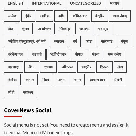
ENGLISH
INTERNATIONAL
UNCATEGORIZED
अपराध
आलेख
इंदौर
उमरिया
कृषि
कोविड-19
क्षेत्रीय
खास संवाद
खेल
चुनाव
छायाचित्र
छिंदवाड़ा
जबलपुर
जबलपुर
ज्योतिष,वास्तुशास्त्र, धर्म-कर्म
तबादला
धर्म
फोटो
बालाघाट
बैतूल
ब्रेकिंग न्यूज
बड़वानी
भर्ती/रोजगार
भोपाल
मंडला
मध्य प्रदेश
महाराष्ट्र
मौसम
रतलाम
राशिफल
राष्ट्रीय
रिजल्ट
लेख
विदिशा
व्यापार
शिक्षा
सतना
सागर
सामान्य ज्ञान
सिवनी
सीधी
स्वास्थ्य
CoverNews Social
Social menu is not set. You need to create menu and assign it
to Social Menu on Menu Settings.