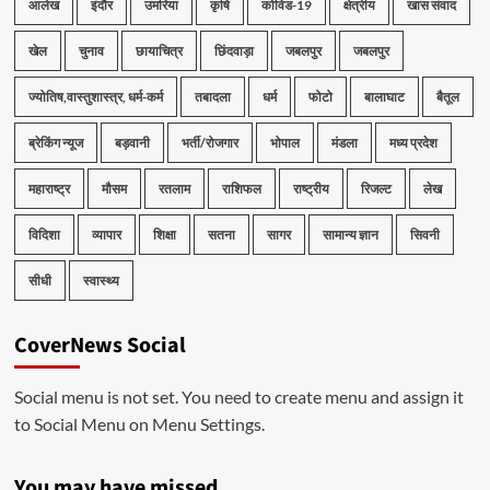
आलेख
इंदौर
उमरिया
कृषि
कोविड-19
क्षेत्रीय
खास संवाद
खेल
चुनाव
छायाचित्र
छिंदवाड़ा
जबलपुर
जबलपुर
ज्योतिष,वास्तुशास्त्र, धर्म-कर्म
तबादला
धर्म
फोटो
बालाघाट
बैतूल
ब्रेकिंग न्यूज
बड़वानी
भर्ती/रोजगार
भोपाल
मंडला
मध्य प्रदेश
महाराष्ट्र
मौसम
रतलाम
राशिफल
राष्ट्रीय
रिजल्ट
लेख
विदिशा
व्यापार
शिक्षा
सतना
सागर
सामान्य ज्ञान
सिवनी
सीधी
स्वास्थ्य
CoverNews Social
Social menu is not set. You need to create menu and assign it
to Social Menu on Menu Settings.
You may have missed