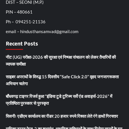
DIST – SEONI (M.P.)
PIN – 480661
Ph – 094251-21136
email – hindusthansamvad@gmail.com
Recent Posts
नीट (UG) परीक्षा-2026 की सुरक्षा एवं निष्पक्ष संचालन को लेकर तैयारियों की
व्यापक समीक्षा
साइबर अपराधों के विरुद्ध 15 दिवसीय “Safe Click 2.0” वृहद जनजागरूकता
अभियान चलेगा
बाँधवगढ़ टाइगर रिजर्व हुआ “इंडिया टुडे टूरिज्म सर्वे एंड अवार्ड्स-2026” में
प्रतिष्ठित पुरस्कार से पुरस्कृत
सिवनीः एडीएम कार्यालय का रीडर 20 हजार रुपये रिश्वत लेते रंगे हाथों गिरफ्तार
राधिका टाउन फेज-2 का शुभारंभ, आधुनिक सुविधाओं के साथ मिलेगा सपनों के घर