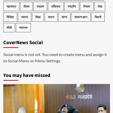
महाराष्ट्र
मौसम
रतलाम
राशिफल
राष्ट्रीय
रिजल्ट
लेख
विदिशा
व्यापार
शिक्षा
सतना
सागर
सामान्य ज्ञान
सिवनी
सीधी
स्वास्थ्य
CoverNews Social
Social menu is not set. You need to create menu and assign it
to Social Menu on Menu Settings.
You may have missed