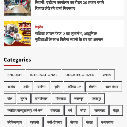
सिवनीः एडीएम कार्यालय का रीडर 20 हजार रुपये
रिश्वत लेते रंगे हाथों गिरफ्तार
क्षेत्रीय
राधिका टाउन फेज-2 का शुभारंभ, आधुनिक
सुविधाओं के साथ मिलेगा सपनों के घर का अवसर
Categories
ENGLISH
INTERNATIONAL
UNCATEGORIZED
अपराध
आलेख
इंदौर
उमरिया
कृषि
कोविड-19
क्षेत्रीय
खास संवाद
खेल
चुनाव
छायाचित्र
छिंदवाड़ा
जबलपुर
जबलपुर
ज्योतिष,वास्तुशास्त्र, धर्म-कर्म
तबादला
धर्म
फोटो
बालाघाट
बैतूल
ब्रेकिंग न्यूज
बड़वानी
भर्ती/रोजगार
भोपाल
मंडला
मध्य प्रदेश