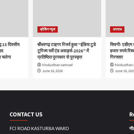
ब्रेकिंग न्यूज
अपराध
द्ध 15 दिवसीय
बाँधवगढ़ टाइगर रिजर्व हुआ “इंडिया टुडे
सिवनीः एडीएम 
हद
टूरिज्म सर्वे एंड अवार्ड्स-2026” में
हजार रुपये रिश्वत
 चलेगा
प्रतिष्ठित पुरस्कार से पुरस्कृत
गिरफ्तार
hindusthan samvad
hindusthan
June 16, 2026
June 16, 202
CONTACT US
R
FCI ROAD KASTURBA WARD
नीट