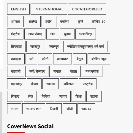
ENGLISH
INTERNATIONAL
UNCATEGORIZED
अपराध
आलेख
इंदौर
उमरिया
कृषि
कोविड-19
क्षेत्रीय
खास संवाद
खेल
चुनाव
छायाचित्र
छिंदवाड़ा
जबलपुर
जबलपुर
ज्योतिष,वास्तुशास्त्र, धर्म-कर्म
तबादला
धर्म
फोटो
बालाघाट
बैतूल
ब्रेकिंग न्यूज
बड़वानी
भर्ती/रोजगार
भोपाल
मंडला
मध्य प्रदेश
महाराष्ट्र
मौसम
रतलाम
राशिफल
राष्ट्रीय
रिजल्ट
लेख
विदिशा
व्यापार
शिक्षा
सतना
सागर
सामान्य ज्ञान
सिवनी
सीधी
स्वास्थ्य
CoverNews Social