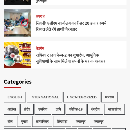
पुरस्कृत
अपराध
सिवनीः एडीएम कार्यालय का रीडर 20 हजार रुपये
रिश्वत लेते रंगे हाथों गिरफ्तार
क्षेत्रीय
राधिका टाउन फेज-2 का शुभारंभ, आधुनिक
सुविधाओं के साथ मिलेगा सपनों के घर का अवसर
Categories
ENGLISH
INTERNATIONAL
UNCATEGORIZED
अपराध
आलेख
इंदौर
उमरिया
कृषि
कोविड-19
क्षेत्रीय
खास संवाद
खेल
चुनाव
छायाचित्र
छिंदवाड़ा
जबलपुर
जबलपुर