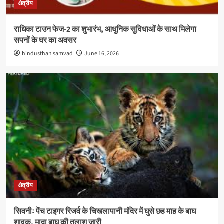
क्षेत्रीय
राधिका टाउन फेज-2 का शुभारंभ, आधुनिक सुविधाओं के साथ मिलेगा
सपनों के घर का अवसर
hindusthan samvad
June 16, 2026
क्षेत्रीय
सिवनीः पेंच टाइगर रिजर्व के चिखलापानी मंदिर में घुसे छह माह के बाघ
शावक, मादा बाघ की तलाश जारी