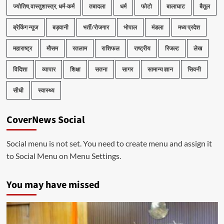
ज्योतिष,वास्तुशास्त्र, धर्म-कर्म
तबादला
धर्म
फोटो
बालाघाट
बैतूल
ब्रेकिंग न्यूज
बड़वानी
भर्ती/रोजगार
भोपाल
मंडला
मध्य प्रदेश
महाराष्ट्र
मौसम
रतलाम
राशिफल
राष्ट्रीय
रिजल्ट
लेख
विदिशा
व्यापार
शिक्षा
सतना
सागर
सामान्य ज्ञान
सिवनी
सीधी
स्वास्थ्य
CoverNews Social
Social menu is not set. You need to create menu and assign it
to Social Menu on Menu Settings.
You may have missed