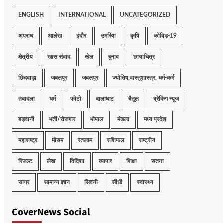
ENGLISH
INTERNATIONAL
UNCATEGORIZED
अपराध
आलेख
इंदौर
उमरिया
कृषि
कोविड-19
क्षेत्रीय
खास संवाद
खेल
चुनाव
छायाचित्र
छिंदवाड़ा
जबलपुर
जबलपुर
ज्योतिष,वास्तुशास्त्र, धर्म-कर्म
तबादला
धर्म
फोटो
बालाघाट
बैतूल
ब्रेकिंग न्यूज
बड़वानी
भर्ती/रोजगार
भोपाल
मंडला
मध्य प्रदेश
महाराष्ट्र
मौसम
रतलाम
राशिफल
राष्ट्रीय
रिजल्ट
लेख
विदिशा
व्यापार
शिक्षा
सतना
सागर
सामान्य ज्ञान
सिवनी
सीधी
स्वास्थ्य
CoverNews Social