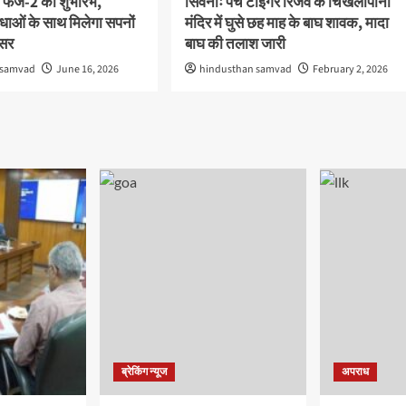
 फेज-2 का शुभारंभ,
सिवनीः पेंच टाइगर रिजर्व के चिखलापानी
ाओं के साथ मिलेगा सपनों
मंदिर में घुसे छह माह के बाघ शावक, मादा
वसर
बाघ की तलाश जारी
 samvad
June 16, 2026
hindusthan samvad
February 2, 2026
ब्रेकिंग न्यूज
अपराध