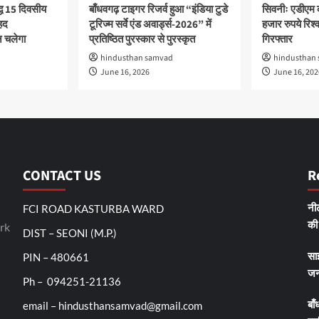
द्ध 15 दिवसीय
बाँधवगढ़ टाइगर रिजर्व हुआ “इंडिया टुडे
सिवनीः एडीएम 
हद
टूरिज्म सर्वे एंड अवार्ड्स-2026” में
हजार रुपये रिश्वत
 चलेगा
प्रतिष्ठित पुरस्कार से पुरस्कृत
गिरफ्तार
hindusthan samvad
hindusthan
June 16, 2026
June 16, 202
CONTACT US
R
FCI ROAD KASTURBA WARD
नीट
rk
की 
DIST – SEONI (M.P.)
PIN – 480661
सा
जन
Ph – 094251-21136
email – hindusthansamvad@gmail.com
बाँ