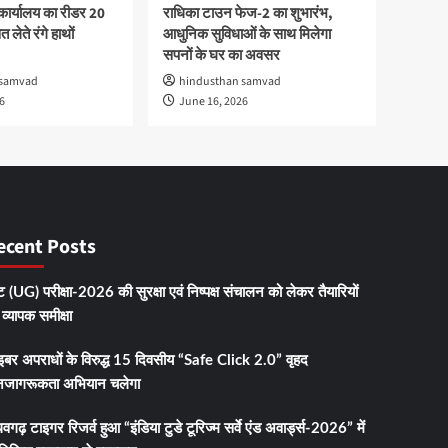
कार्यालय का रीडर 20
राधिका टाउन फेज-2 का शुभारंभ,
 लेते रंगे हाथों
आधुनिक सुविधाओं के साथ मिलेगा
सपनों के घर का अवसर
 samvad
hindusthan samvad
6
June 16, 2026
ecent Posts
 (UG) परीक्षा-2026 की सुरक्षा एवं निष्पक्ष संचालन को लेकर तैयारियों
व्यापक समीक्षा
इबर अपराधों के विरुद्ध 15 दिवसीय “Safe Click 2.0” वृहद
जागरूकता अभियान चलेगा
धवगढ़ टाइगर रिजर्व हुआ “इंडिया टुडे टूरिज्म सर्वे एंड अवार्ड्स-2026” में