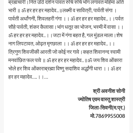
ब्रह्मचारी।नित उठि दर्शन पावत रुचि रुचि भोग लगावत महिमा अति
भारी ॥ ॐ हर हर हर महादेव..॥लक्ष्मी व सावित्री, पार्वती संगा ।
पार्वती अर्धांगनी, शिवलहरी गंगा ।। ॐ हर हर हर महादेव..।।पर्वत
सौहे पार्वती, शंकर कैलासा।भांग धतूर का भोजन, भस्मी में वासा ।।
ॐ हर हर हर महादेव..।।जटा में गंगा बहत है, गल मुंडल माला।शेष
नाग लिपटावत, ओढ़त मृगछाला ।। ॐ हर हर हर महादेव..।।
त्रिगुण शिवजीकी आरती जो कोई नर गावे।कहत शिवानन्द स्वामी
मनवांछित फल पावे ॥ ॐ हर हर हर महादेव..॥ॐ जय शिव ओंकारा
भोले हर शिव ओंकाराब्रह्मा विष्णु सदाशिव अर्द्धांगी धारा ।। ॐ हर
हर हर महादेव….।।…
श्री अवनीश सोनी
ज्योतिष एवम वास्तु शास्त्री
जिला-सिवनी(म.प्र.)
मो.7869955008