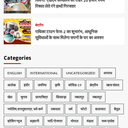
सिवनीः एडीएम कार्यालय का रीडर 20 हजार रुपये
रिश्वत लेते रंगे हाथों गिरफ्तार
क्षेत्रीय
राधिका टाउन फेज-2 का शुभारंभ, आधुनिक
सुविधाओं के साथ मिलेगा सपनों के घर का अवसर
Categories
ENGLISH
INTERNATIONAL
UNCATEGORIZED
अपराध
आलेख
इंदौर
उमरिया
कृषि
कोविड-19
क्षेत्रीय
खास संवाद
खेल
चुनाव
छायाचित्र
छिंदवाड़ा
जबलपुर
जबलपुर
ज्योतिष,वास्तुशास्त्र, धर्म-कर्म
तबादला
धर्म
फोटो
बालाघाट
बैतूल
ब्रेकिंग न्यूज
बड़वानी
भर्ती/रोजगार
भोपाल
मंडला
मध्य प्रदेश