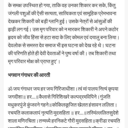
के समक्ष उपस्थित हो गया, ताकि वह उनका शिकार कर सके, किंतु
जंगली पशुओं की ऐसी सत्यता, सात्विकता एवं सामूहिक प्रेमभावना
देखकर शिकारी को बड़ी ग्लानि हुई। उसके नेत्रों से आंसुओं की
झड़ी लग गई। उस मृग परिवार को न मारकर शिकारी ने अपने कठोर
हृदय को जीव हिंसा से हटा सदा के लिए कोमल एवं दयालु बना लिया।
देवलोक से समस्त देव समाज भी इस घटना को देख रहे थे। घटना
की परिणति होते ही देवी देवताओं ने पुष्प वर्षा की। तब शिकारी तथा
मृग परिवार मोक्ष को प्राप्त हुए’।
भगवान गंगाधर की आरती
ॐ जय गंगाधर जय हर जय गिरिजाधीशा।त्वं मां पालय नित्यं कृपया
जगदीशा॥ हर…॥कैलासे गिरिशिखरे कल्पद्रमविपिने।गुंजति
मधुकरपुंजे कुंजवने गहने॥कोकिलकूजित खेलत हंसावन ललिता।
रचयति कलाकलापं नृत्यति मुदसहिता ॥ हर…॥तस्मिंल्ललितसुदेशे
शाला मणिरचिता।तन्मध्ये हरनिकटे गौरी मुदसहिता॥क्रीडा रचयति