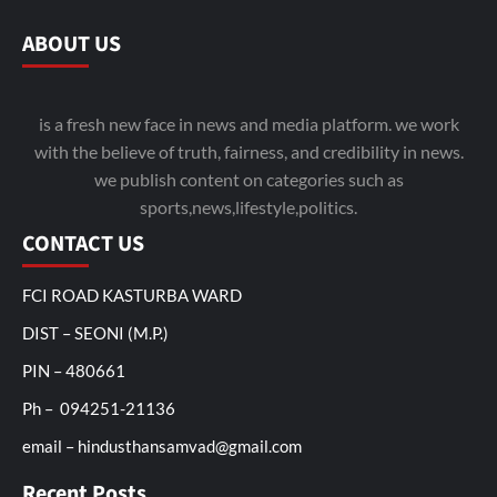
ABOUT US
is a fresh new face in news and media platform. we work
with the believe of truth, fairness, and credibility in news.
we publish content on categories such as
sports,news,lifestyle,politics.
CONTACT US
FCI ROAD KASTURBA WARD
DIST – SEONI (M.P.)
PIN – 480661
Ph – 094251-21136
email – hindusthansamvad@gmail.com
Recent Posts