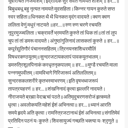
भूषारंचित निजमीशम्‌।इंद्रादिक सुर सेवत नामयते शीशम्‌ ॥ हर…॥
बिबुधबधू बहु नृत्यत नामयते मुदसहिता।किन्नर गायन कुरुते सप्त
स्वर सहिता॥धिनकत थै थै धिनकत मृदंग वादयते।क्वण क्वण
ललिता वेणुं मधुरं नाटयते ॥हर…॥रुण रुण चरणे रचयति
नूपुरमुज्ज्वलिता।चक्रावर्ते भ्रमयति कुरुते तां धिक तां॥तां तां लुप
चुप तां तां डमरू वादयते।अंगुष्ठांगुलिनादं लासकतां कुरुते ॥ हर…॥
कपूर्रद्युतिगौरं पंचाननसहितम्‌।त्रिनयनशशिधरमौलिं
विषधरकण्ठयुतम्‌॥सुन्दरजटायकलापं पावकयुतभालम्‌।
डमरुत्रिशूलपिनाकं करधृतनृकपालम्‌ ॥ हर…॥मुण्डै रचयति माला
पन्नगमुपवीतम्‌।वामविभागे गिरिजारूपं अतिललितम्‌॥
सुन्दरसकलशरीरे कृतभस्माभरणम्‌।इति वृषभध्वजरूपं
तापत्रयहरणं ॥ हर…॥शंखनिनादं कृत्वा झल्लरि नादयते।
नीराजयते ब्रह्मा वेदऋचां पठते॥अतिमृदुचरणसरोजं हृत्कमले
धृत्वा।अवलोकयति महेशं ईशं अभिनत्वा॥ हर…॥ध्यानं आरति
समये हृदये अति कृत्वा।रामस्त्रिजटानाथं ईशं अभिनत्वा॥संगतिमेवं
प्रतिदिन पठनं यः कुरुते।शिवसायुज्यं गच्छति भक्त्या यः श्रृणुते ॥