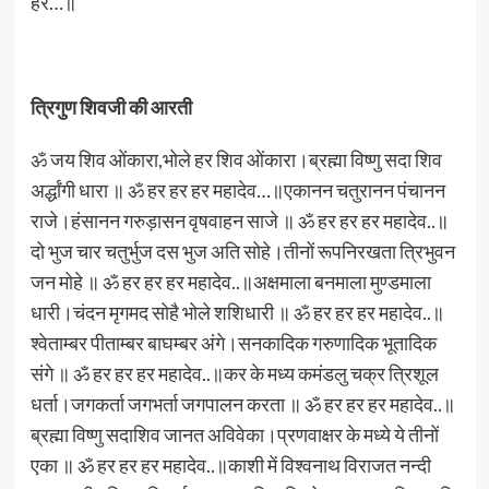
हर…॥
त्रिगुण शिवजी की आरती
ॐ जय शिव ओंकारा,भोले हर शिव ओंकारा।ब्रह्मा विष्णु सदा शिव
अर्द्धांगी धारा ॥ ॐ हर हर हर महादेव…॥एकानन चतुरानन पंचानन
राजे।हंसानन गरुड़ासन वृषवाहन साजे ॥ ॐ हर हर हर महादेव..॥
दो भुज चार चतुर्भुज दस भुज अति सोहे।तीनों रूपनिरखता त्रिभुवन
जन मोहे ॥ ॐ हर हर हर महादेव..॥अक्षमाला बनमाला मुण्डमाला
धारी।चंदन मृगमद सोहै भोले शशिधारी ॥ ॐ हर हर हर महादेव..॥
श्वेताम्बर पीताम्बर बाघम्बर अंगे।सनकादिक गरुणादिक भूतादिक
संगे ॥ ॐ हर हर हर महादेव..॥कर के मध्य कमंडलु चक्र त्रिशूल
धर्ता।जगकर्ता जगभर्ता जगपालन करता ॥ ॐ हर हर हर महादेव..॥
ब्रह्मा विष्णु सदाशिव जानत अविवेका।प्रणवाक्षर के मध्ये ये तीनों
एका ॥ ॐ हर हर हर महादेव..॥काशी में विश्वनाथ विराजत नन्दी