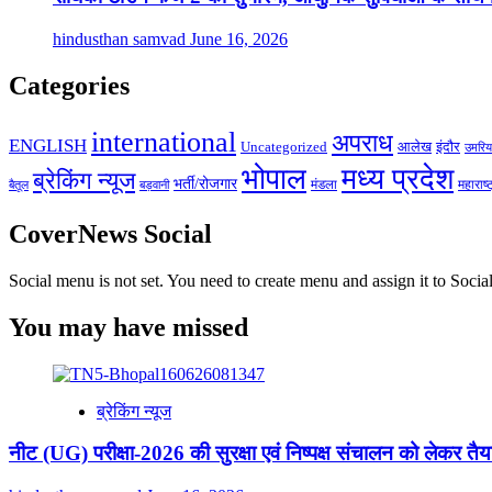
hindusthan samvad
June 16, 2026
Categories
international
अपराध
ENGLISH
Uncategorized
आलेख
इंदौर
उमरिय
भोपाल
मध्य प्रदेश
ब्रेकिंग न्यूज
भर्ती/रोजगार
मंडला
महाराष्ट
बड़वानी
बैतूल
CoverNews Social
Social menu is not set. You need to create menu and assign it to Soc
You may have missed
ब्रेकिंग न्यूज
नीट (UG) परीक्षा-2026 की सुरक्षा एवं निष्पक्ष संचालन को लेकर तैया