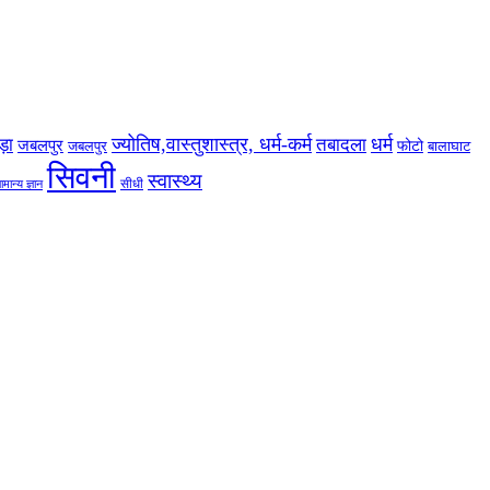
ज्योतिष,वास्तुशास्त्र, धर्म-कर्म
धर्म
ड़ा
तबादला
जबलपुर
फोटो
जबलपुर
बालाघाट
सिवनी
स्वास्थ्य
सीधी
ामान्य ज्ञान