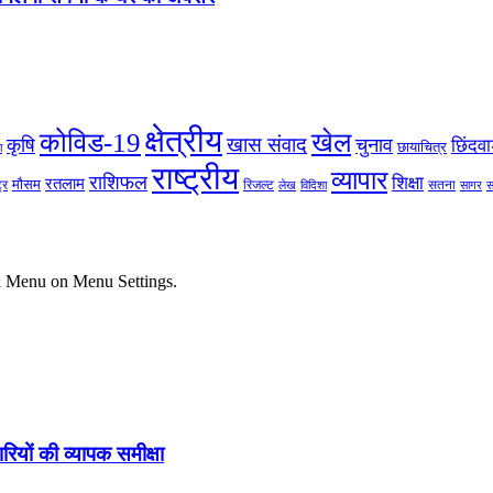
क्षेत्रीय
कोविड-19
खेल
खास संवाद
कृषि
चुनाव
छिंदवा
छायाचित्र
ा
राष्ट्रीय
व्यापार
राशिफल
शिक्षा
रतलाम
मौसम
्र
रिजल्ट
सतना
स
लेख
विदिशा
सागर
ial Menu on Menu Settings.
रियों की व्यापक समीक्षा