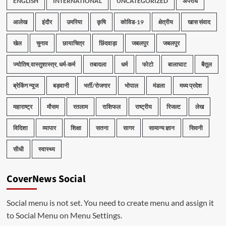
ENGLISH
INTERNATIONAL
UNCATEGORIZED
अपराध
आलेख
इंदौर
उमरिया
कृषि
कोविड-19
क्षेत्रीय
खास संवाद
खेल
चुनाव
छायाचित्र
छिंदवाड़ा
जबलपुर
जबलपुर
ज्योतिष,वास्तुशास्त्र, धर्म-कर्म
तबादला
धर्म
फोटो
बालाघाट
बैतूल
ब्रेकिंग न्यूज
बड़वानी
भर्ती/रोजगार
भोपाल
मंडला
मध्य प्रदेश
महाराष्ट्र
मौसम
रतलाम
राशिफल
राष्ट्रीय
रिजल्ट
लेख
विदिशा
व्यापार
शिक्षा
सतना
सागर
सामान्य ज्ञान
सिवनी
सीधी
स्वास्थ्य
CoverNews Social
Social menu is not set. You need to create menu and assign it
to Social Menu on Menu Settings.