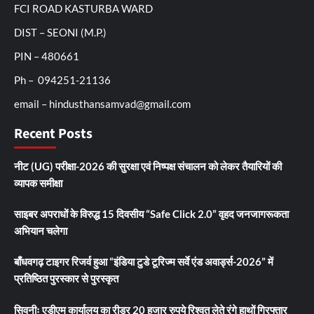
FCI ROAD KASTURBA WARD
DIST – SEONI (M.P.)
PIN – 480661
Ph – 094251-21136
email – hindusthansamvad@gmail.com
Recent Posts
नीट (UG) परीक्षा-2026 की सुरक्षा एवं निष्पक्ष संचालन को लेकर तैयारियों की
व्यापक समीक्षा
साइबर अपराधों के विरुद्ध 15 दिवसीय “Safe Click 2.0” वृहद जनजागरूकता
अभियान चलेगा
बाँधवगढ़ टाइगर रिजर्व हुआ “इंडिया टुडे टूरिज्म सर्वे एंड अवार्ड्स-2026” में
प्रतिष्ठित पुरस्कार से पुरस्कृत
सिवनीः एडीएम कार्यालय का रीडर 20 हजार रुपये रिश्वत लेते रंगे हाथों गिरफ्तार