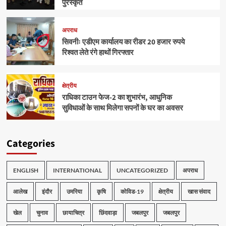
पुरस्कृत
अपराध
सिवनीः एडीएम कार्यालय का रीडर 20 हजार रुपये
रिश्वत लेते रंगे हाथों गिरफ्तार
क्षेत्रीय
राधिका टाउन फेज-2 का शुभारंभ, आधुनिक
सुविधाओं के साथ मिलेगा सपनों के घर का अवसर
Categories
ENGLISH
INTERNATIONAL
UNCATEGORIZED
अपराध
आलेख
इंदौर
उमरिया
कृषि
कोविड-19
क्षेत्रीय
खास संवाद
खेल
चुनाव
छायाचित्र
छिंदवाड़ा
जबलपुर
जबलपुर