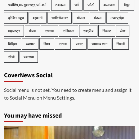
ज्योतिष,वास्तुशास्त्र, धर्म-कर्म
तबादला
धर्म
फोटो
बालाघाट
बैतूल
ब्रेकिंग न्यूज
बड़वानी
भर्ती/रोजगार
भोपाल
मंडला
मध्य प्रदेश
महाराष्ट्र
मौसम
रतलाम
राशिफल
राष्ट्रीय
रिजल्ट
लेख
विदिशा
व्यापार
शिक्षा
सतना
सागर
सामान्य ज्ञान
सिवनी
सीधी
स्वास्थ्य
CoverNews Social
Social menu is not set. You need to create menu and assign it
to Social Menu on Menu Settings.
You may have missed