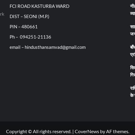
FCI ROAD KASTURBA WARD
नीट
व्य
rk
DIST – SEONI (M.P.)
PIN – 480661
सा
जन
Ph – 094251-21136
email – hindusthansamvad@gmail.com
बाँ
प्र
सिव
गिर
रा
के
Copyright © All rights reserved.
|
CoverNews
by AF themes.