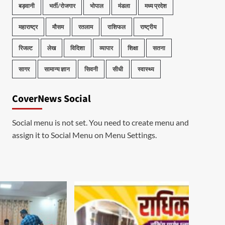
बड़वानी
भर्ती/रोजगार
भोपाल
मंडला
मध्य प्रदेश
महाराष्ट्र
मौसम
रतलाम
राशिफल
राष्ट्रीय
रिजल्ट
लेख
विदिशा
व्यापार
शिक्षा
सतना
सागर
सामान्य ज्ञान
सिवनी
सीधी
स्वास्थ्य
CoverNews Social
Social menu is not set. You need to create menu and
assign it to Social Menu on Menu Settings.