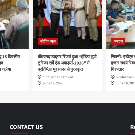
ब्रेकिंग न्यूज
अपराध
द्ध 15 दिवसीय
बाँधवगढ़ टाइगर रिजर्व हुआ “इंडिया टुडे
सिवनीः एडीएम 
हद
टूरिज्म सर्वे एंड अवार्ड्स-2026” में
हजार रुपये रिश्वत
 चलेगा
प्रतिष्ठित पुरस्कार से पुरस्कृत
गिरफ्तार
hindusthan samvad
hindusthan
June 16, 2026
June 16, 202
CONTACT US
R