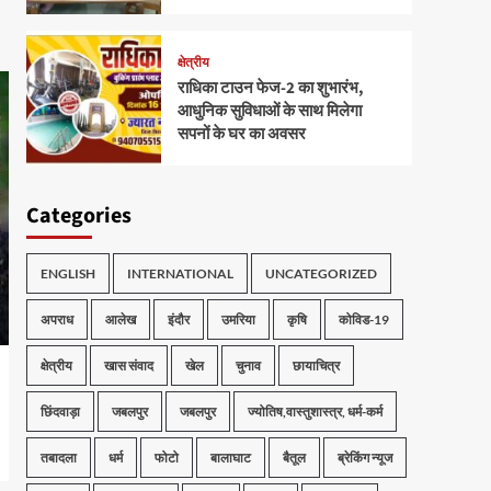
क्षेत्रीय
राधिका टाउन फेज-2 का शुभारंभ,
आधुनिक सुविधाओं के साथ मिलेगा
सपनों के घर का अवसर
Categories
ENGLISH
INTERNATIONAL
UNCATEGORIZED
अपराध
आलेख
इंदौर
उमरिया
कृषि
कोविड-19
क्षेत्रीय
खास संवाद
खेल
चुनाव
छायाचित्र
छिंदवाड़ा
जबलपुर
जबलपुर
ज्योतिष,वास्तुशास्त्र, धर्म-कर्म
तबादला
धर्म
फोटो
बालाघाट
बैतूल
ब्रेकिंग न्यूज