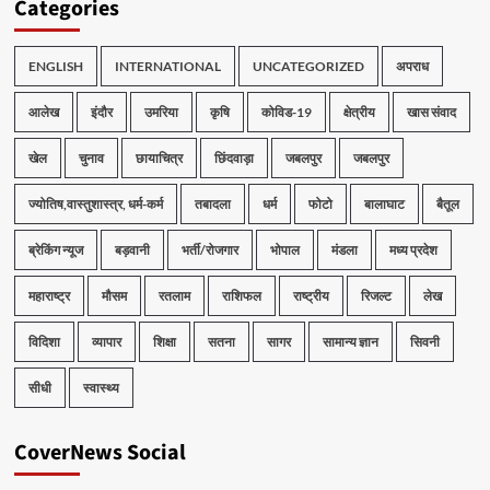
Categories
ENGLISH
INTERNATIONAL
UNCATEGORIZED
अपराध
आलेख
इंदौर
उमरिया
कृषि
कोविड-19
क्षेत्रीय
खास संवाद
खेल
चुनाव
छायाचित्र
छिंदवाड़ा
जबलपुर
जबलपुर
ज्योतिष,वास्तुशास्त्र, धर्म-कर्म
तबादला
धर्म
फोटो
बालाघाट
बैतूल
ब्रेकिंग न्यूज
बड़वानी
भर्ती/रोजगार
भोपाल
मंडला
मध्य प्रदेश
महाराष्ट्र
मौसम
रतलाम
राशिफल
राष्ट्रीय
रिजल्ट
लेख
विदिशा
व्यापार
शिक्षा
सतना
सागर
सामान्य ज्ञान
सिवनी
सीधी
स्वास्थ्य
CoverNews Social