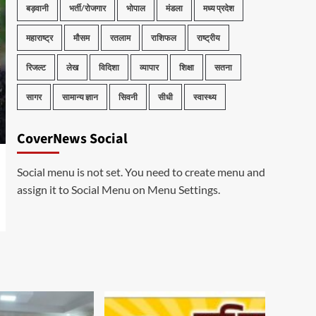
बड़वानी
भर्ती/रोजगार
भोपाल
मंडला
मध्य प्रदेश
महाराष्ट्र
मौसम
रतलाम
राशिफल
राष्ट्रीय
रिजल्ट
लेख
विदिशा
व्यापार
शिक्षा
सतना
सागर
सामान्य ज्ञान
सिवनी
सीधी
स्वास्थ्य
CoverNews Social
Social menu is not set. You need to create menu and
assign it to Social Menu on Menu Settings.