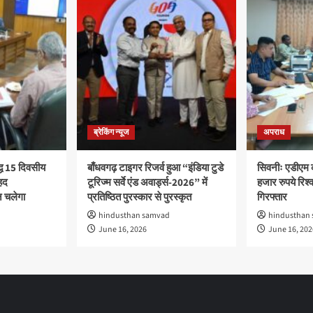
ब्रेकिंग न्यूज
अपराध
द्ध 15 दिवसीय
बाँधवगढ़ टाइगर रिजर्व हुआ “इंडिया टुडे
सिवनीः एडीएम 
हद
टूरिज्म सर्वे एंड अवार्ड्स-2026” में
हजार रुपये रिश्वत
 चलेगा
प्रतिष्ठित पुरस्कार से पुरस्कृत
गिरफ्तार
hindusthan samvad
hindusthan
June 16, 2026
June 16, 202