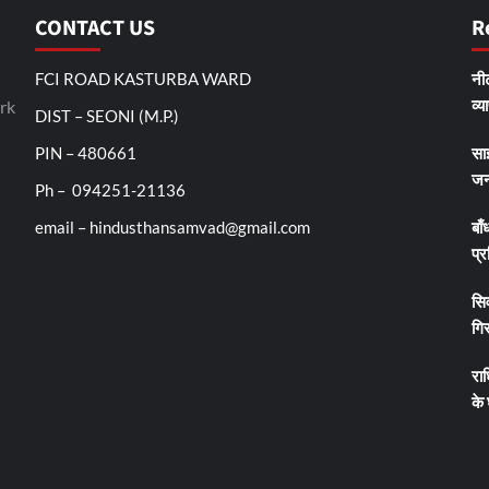
CONTACT US
R
FCI ROAD KASTURBA WARD
नीट
व्य
rk
DIST – SEONI (M.P.)
PIN – 480661
सा
जन
Ph – 094251-21136
email – hindusthansamvad@gmail.com
बाँ
प्र
सिव
गिर
रा
के