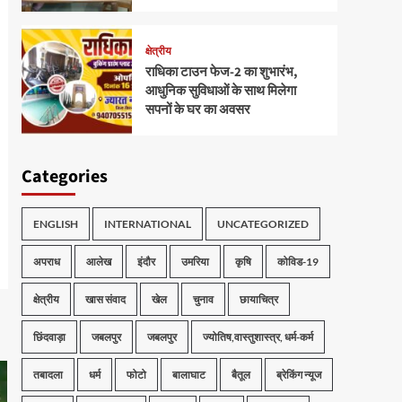
क्षेत्रीय
राधिका टाउन फेज-2 का शुभारंभ,
आधुनिक सुविधाओं के साथ मिलेगा
सपनों के घर का अवसर
Categories
ENGLISH
INTERNATIONAL
UNCATEGORIZED
अपराध
आलेख
इंदौर
उमरिया
कृषि
कोविड-19
क्षेत्रीय
खास संवाद
खेल
चुनाव
छायाचित्र
छिंदवाड़ा
जबलपुर
जबलपुर
ज्योतिष,वास्तुशास्त्र, धर्म-कर्म
तबादला
धर्म
फोटो
बालाघाट
बैतूल
ब्रेकिंग न्यूज