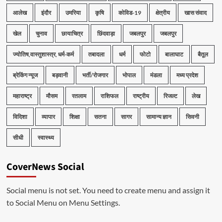
आलेख
इंदौर
उमरिया
कृषि
कोविड-19
क्षेत्रीय
खास संवाद
खेल
चुनाव
छायाचित्र
छिंदवाड़ा
जबलपुर
जबलपुर
ज्योतिष,वास्तुशास्त्र, धर्म-कर्म
तबादला
धर्म
फोटो
बालाघाट
बैतूल
ब्रेकिंग न्यूज
बड़वानी
भर्ती/रोजगार
भोपाल
मंडला
मध्य प्रदेश
महाराष्ट्र
मौसम
रतलाम
राशिफल
राष्ट्रीय
रिजल्ट
लेख
विदिशा
व्यापार
शिक्षा
सतना
सागर
सामान्य ज्ञान
सिवनी
सीधी
स्वास्थ्य
CoverNews Social
Social menu is not set. You need to create menu and assign it
to Social Menu on Menu Settings.