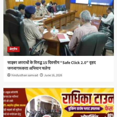
क्षेत्रीय
साइबर अपराधों के विरुद्ध 15 दिवसीय “Safe Click 2.0” वृहद
जनजागरूकता अभियान चलेगा
hindusthan samvad
June 16, 2026