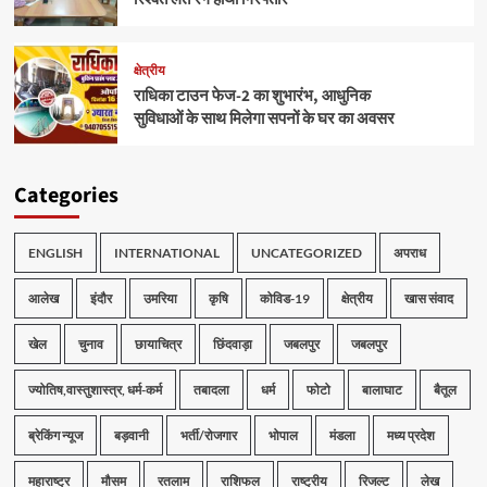
क्षेत्रीय
राधिका टाउन फेज-2 का शुभारंभ, आधुनिक
सुविधाओं के साथ मिलेगा सपनों के घर का अवसर
Categories
ENGLISH
INTERNATIONAL
UNCATEGORIZED
अपराध
आलेख
इंदौर
उमरिया
कृषि
कोविड-19
क्षेत्रीय
खास संवाद
खेल
चुनाव
छायाचित्र
छिंदवाड़ा
जबलपुर
जबलपुर
ज्योतिष,वास्तुशास्त्र, धर्म-कर्म
तबादला
धर्म
फोटो
बालाघाट
बैतूल
ब्रेकिंग न्यूज
बड़वानी
भर्ती/रोजगार
भोपाल
मंडला
मध्य प्रदेश
महाराष्ट्र
मौसम
रतलाम
राशिफल
राष्ट्रीय
रिजल्ट
लेख