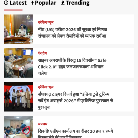
Latest
Popular
Trending
ब्रेकिंग न्यूज
नीट (UG) परीक्षा-2026 की सुरक्षा एवं निष्पक्ष
संचालन को लेकर तैयारियों की व्यापक समीक्षा
क्षेत्रीय
साइबर अपराधों के विरुद्ध 15 दिवसीय “Safe
Click 2.0” वृहद जनजागरूकता अभियान
चलेगा
ब्रेकिंग न्यूज
बाँधवगढ़ टाइगर रिजर्व हुआ “इंडिया टुडे टूरिज्म
सर्वे एंड अवार्ड्स-2026” में प्रतिष्ठित पुरस्कार से
पुरस्कृत
अपराध
सिवनीः एडीएम कार्यालय का रीडर 20 हजार रुपये
रिश्वत लेते रंगे हाथों गिरफ्तार