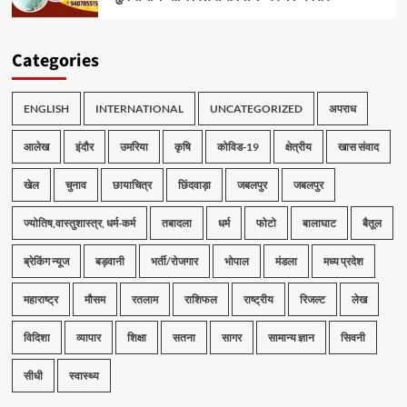
Categories
ENGLISH
INTERNATIONAL
UNCATEGORIZED
अपराध
आलेख
इंदौर
उमरिया
कृषि
कोविड-19
क्षेत्रीय
खास संवाद
खेल
चुनाव
छायाचित्र
छिंदवाड़ा
जबलपुर
जबलपुर
ज्योतिष,वास्तुशास्त्र, धर्म-कर्म
तबादला
धर्म
फोटो
बालाघाट
बैतूल
ब्रेकिंग न्यूज
बड़वानी
भर्ती/रोजगार
भोपाल
मंडला
मध्य प्रदेश
महाराष्ट्र
मौसम
रतलाम
राशिफल
राष्ट्रीय
रिजल्ट
लेख
विदिशा
व्यापार
शिक्षा
सतना
सागर
सामान्य ज्ञान
सिवनी
सीधी
स्वास्थ्य