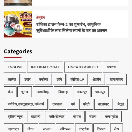
क्षेत्रीय
राधिका टाउन फेज-2 का शुभारंभ, आधुनिक
सुविधाओं के साथ मिलेगा सपनों के घर का अवसर
Categories
ENGLISH
INTERNATIONAL
UNCATEGORIZED
अपराध
आलेख
इंदौर
उमरिया
कृषि
कोविड-19
क्षेत्रीय
खास संवाद
खेल
चुनाव
छायाचित्र
छिंदवाड़ा
जबलपुर
जबलपुर
ज्योतिष,वास्तुशास्त्र, धर्म-कर्म
तबादला
धर्म
फोटो
बालाघाट
बैतूल
ब्रेकिंग न्यूज
बड़वानी
भर्ती/रोजगार
भोपाल
मंडला
मध्य प्रदेश
महाराष्ट्र
मौसम
रतलाम
राशिफल
राष्ट्रीय
रिजल्ट
लेख