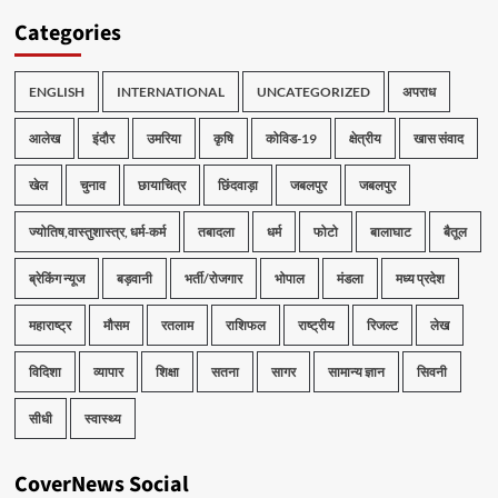
Categories
ENGLISH
INTERNATIONAL
UNCATEGORIZED
अपराध
आलेख
इंदौर
उमरिया
कृषि
कोविड-19
क्षेत्रीय
खास संवाद
खेल
चुनाव
छायाचित्र
छिंदवाड़ा
जबलपुर
जबलपुर
ज्योतिष,वास्तुशास्त्र, धर्म-कर्म
तबादला
धर्म
फोटो
बालाघाट
बैतूल
ब्रेकिंग न्यूज
बड़वानी
भर्ती/रोजगार
भोपाल
मंडला
मध्य प्रदेश
महाराष्ट्र
मौसम
रतलाम
राशिफल
राष्ट्रीय
रिजल्ट
लेख
विदिशा
व्यापार
शिक्षा
सतना
सागर
सामान्य ज्ञान
सिवनी
सीधी
स्वास्थ्य
CoverNews Social