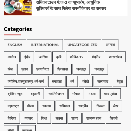
राधिका टाउन फेज-2 का शुभारंभ, आधुनिक
सुविधाओं के साथ मिलेगा सपनों के घर का अवसर
Categories
ENGLISH
INTERNATIONAL
UNCATEGORIZED
अपराध
आलेख
इंदौर
उमरिया
कृषि
कोविड-19
क्षेत्रीय
खास संवाद
खेल
चुनाव
छायाचित्र
छिंदवाड़ा
जबलपुर
जबलपुर
ज्योतिष,वास्तुशास्त्र, धर्म-कर्म
तबादला
धर्म
फोटो
बालाघाट
बैतूल
ब्रेकिंग न्यूज
बड़वानी
भर्ती/रोजगार
भोपाल
मंडला
मध्य प्रदेश
महाराष्ट्र
मौसम
रतलाम
राशिफल
राष्ट्रीय
रिजल्ट
लेख
विदिशा
व्यापार
शिक्षा
सतना
सागर
सामान्य ज्ञान
सिवनी
सीधी
स्वास्थ्य