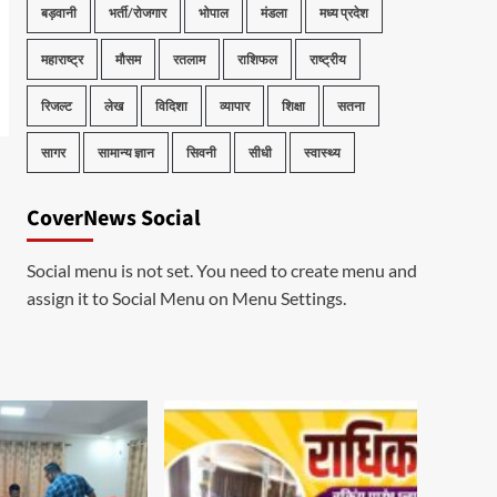
बड़वानी
भर्ती/रोजगार
भोपाल
मंडला
मध्य प्रदेश
महाराष्ट्र
मौसम
रतलाम
राशिफल
राष्ट्रीय
रिजल्ट
लेख
विदिशा
व्यापार
शिक्षा
सतना
सागर
सामान्य ज्ञान
सिवनी
सीधी
स्वास्थ्य
CoverNews Social
Social menu is not set. You need to create menu and
assign it to Social Menu on Menu Settings.