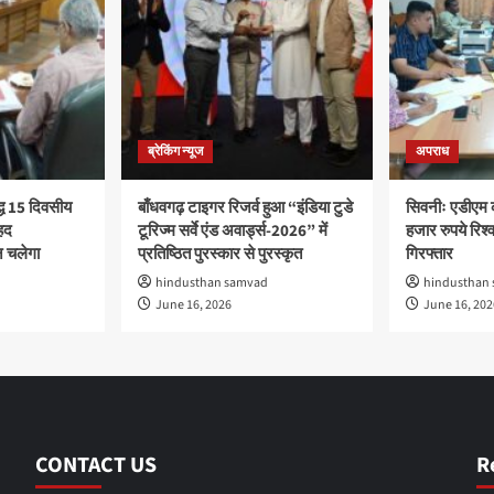
ब्रेकिंग न्यूज
अपराध
द्ध 15 दिवसीय
बाँधवगढ़ टाइगर रिजर्व हुआ “इंडिया टुडे
सिवनीः एडीएम 
हद
टूरिज्म सर्वे एंड अवार्ड्स-2026” में
हजार रुपये रिश्वत
 चलेगा
प्रतिष्ठित पुरस्कार से पुरस्कृत
गिरफ्तार
hindusthan samvad
hindusthan
June 16, 2026
June 16, 202
CONTACT US
R