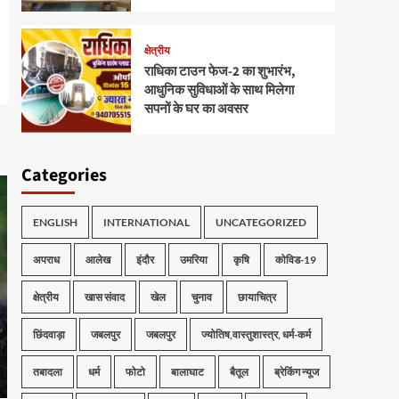
क्षेत्रीय
राधिका टाउन फेज-2 का शुभारंभ,
आधुनिक सुविधाओं के साथ मिलेगा
सपनों के घर का अवसर
Categories
ENGLISH
INTERNATIONAL
UNCATEGORIZED
अपराध
आलेख
इंदौर
उमरिया
कृषि
कोविड-19
क्षेत्रीय
खास संवाद
खेल
चुनाव
छायाचित्र
छिंदवाड़ा
जबलपुर
जबलपुर
ज्योतिष,वास्तुशास्त्र, धर्म-कर्म
तबादला
धर्म
फोटो
बालाघाट
बैतूल
ब्रेकिंग न्यूज