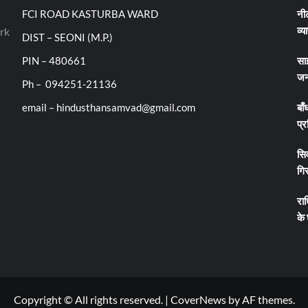
FCI ROAD KASTURBA WARD
नीट
व्य
rk
DIST – SEONI (M.P.)
PIN – 480661
सा
जन
Ph – 094251-21136
email – hindusthansamvad@gmail.com
बाँ
प्र
सिव
गिर
रा
के
Copyright © All rights reserved.
|
CoverNews
by AF themes.