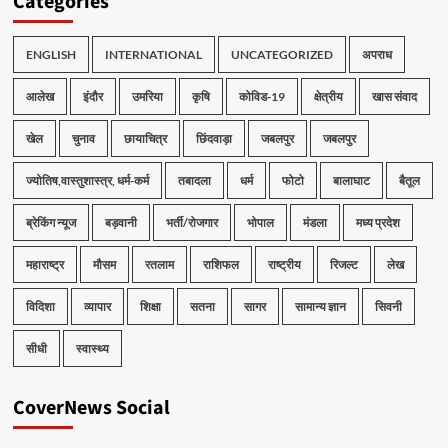
Categories
ENGLISH
INTERNATIONAL
UNCATEGORIZED
अपराध
आलेख
इंदौर
उमरिया
कृषि
कोविड-19
क्षेत्रीय
खास संवाद
खेल
चुनाव
छायाचित्र
छिंदवाड़ा
जबलपुर
जबलपुर
ज्योतिष,वास्तुशास्त्र, धर्म-कर्म
तबादला
धर्म
फोटो
बालाघाट
बैतूल
ब्रेकिंग न्यूज
बड़वानी
भर्ती/रोजगार
भोपाल
मंडला
मध्य प्रदेश
महाराष्ट्र
मौसम
रतलाम
राशिफल
राष्ट्रीय
रिजल्ट
लेख
विदिशा
व्यापार
शिक्षा
सतना
सागर
सामान्य ज्ञान
सिवनी
सीधी
स्वास्थ्य
CoverNews Social