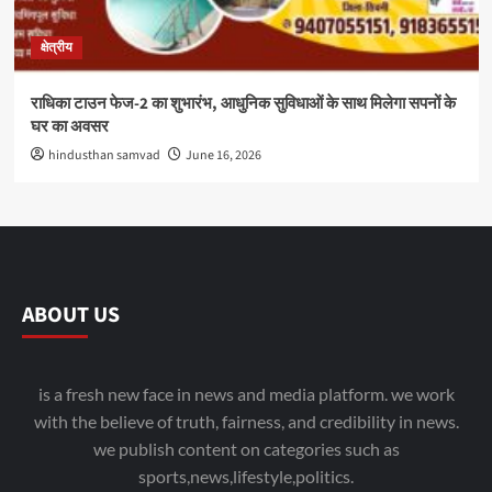
क्षेत्रीय
राधिका टाउन फेज-2 का शुभारंभ, आधुनिक सुविधाओं के साथ मिलेगा सपनों के
घर का अवसर
hindusthan samvad
June 16, 2026
ABOUT US
is a fresh new face in news and media platform. we work
with the believe of truth, fairness, and credibility in news.
we publish content on categories such as
sports,news,lifestyle,politics.