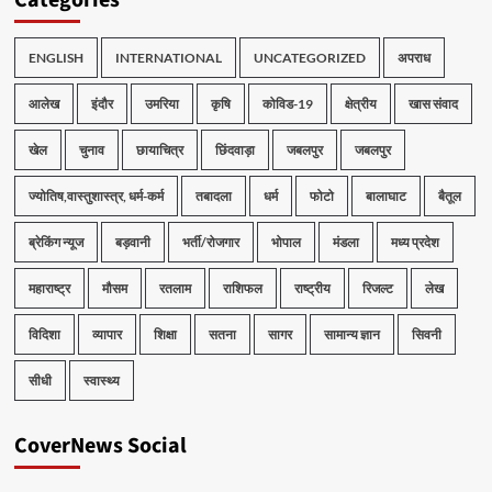
Categories
ENGLISH
INTERNATIONAL
UNCATEGORIZED
अपराध
आलेख
इंदौर
उमरिया
कृषि
कोविड-19
क्षेत्रीय
खास संवाद
खेल
चुनाव
छायाचित्र
छिंदवाड़ा
जबलपुर
जबलपुर
ज्योतिष,वास्तुशास्त्र, धर्म-कर्म
तबादला
धर्म
फोटो
बालाघाट
बैतूल
ब्रेकिंग न्यूज
बड़वानी
भर्ती/रोजगार
भोपाल
मंडला
मध्य प्रदेश
महाराष्ट्र
मौसम
रतलाम
राशिफल
राष्ट्रीय
रिजल्ट
लेख
विदिशा
व्यापार
शिक्षा
सतना
सागर
सामान्य ज्ञान
सिवनी
सीधी
स्वास्थ्य
CoverNews Social