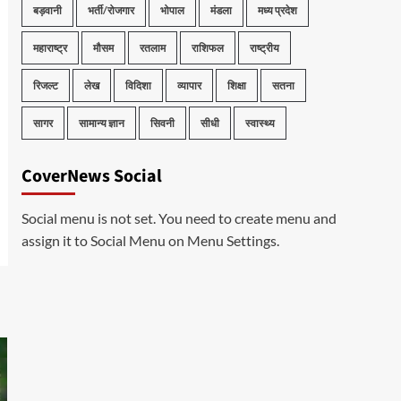
बड़वानी
भर्ती/रोजगार
भोपाल
मंडला
मध्य प्रदेश
महाराष्ट्र
मौसम
रतलाम
राशिफल
राष्ट्रीय
रिजल्ट
लेख
विदिशा
व्यापार
शिक्षा
सतना
सागर
सामान्य ज्ञान
सिवनी
सीधी
स्वास्थ्य
CoverNews Social
Social menu is not set. You need to create menu and
assign it to Social Menu on Menu Settings.