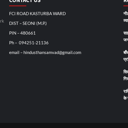
CONTACT US
R
FCI ROAD KASTURBA WARD
नीट
व्य
rk
DIST – SEONI (M.P.)
PIN – 480661
सा
जन
Ph – 094251-21136
email – hindusthansamvad@gmail.com
बाँ
प्र
सिव
गिर
रा
के