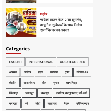
क्षेत्रीय
राधिका टाउन फेज-2 का शुभारंभ,
आधुनिक सुविधाओं के साथ मिलेगा
सपनों के घर का अवसर
Categories
ENGLISH
INTERNATIONAL
UNCATEGORIZED
अपराध
आलेख
इंदौर
उमरिया
कृषि
कोविड-19
क्षेत्रीय
खास संवाद
खेल
चुनाव
छायाचित्र
छिंदवाड़ा
जबलपुर
जबलपुर
ज्योतिष,वास्तुशास्त्र, धर्म-कर्म
तबादला
धर्म
फोटो
बालाघाट
बैतूल
ब्रेकिंग न्यूज