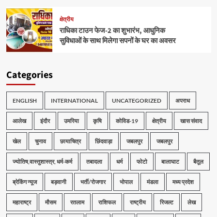
क्षेत्रीय
राधिका टाउन फेज-2 का शुभारंभ, आधुनिक
सुविधाओं के साथ मिलेगा सपनों के घर का अवसर
Categories
ENGLISH
INTERNATIONAL
UNCATEGORIZED
अपराध
आलेख
इंदौर
उमरिया
कृषि
कोविड-19
क्षेत्रीय
खास संवाद
खेल
चुनाव
छायाचित्र
छिंदवाड़ा
जबलपुर
जबलपुर
ज्योतिष,वास्तुशास्त्र, धर्म-कर्म
तबादला
धर्म
फोटो
बालाघाट
बैतूल
ब्रेकिंग न्यूज
बड़वानी
भर्ती/रोजगार
भोपाल
मंडला
मध्य प्रदेश
महाराष्ट्र
मौसम
रतलाम
राशिफल
राष्ट्रीय
रिजल्ट
लेख