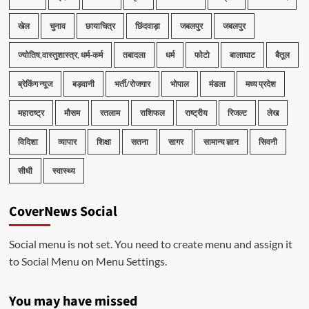
खेल
चुनाव
छायाचित्र
छिंदवाड़ा
जबलपुर
जबलपुर
ज्योतिष,वास्तुशास्त्र, धर्म-कर्म
तबादला
धर्म
फोटो
बालाघाट
बैतूल
ब्रेकिंग न्यूज
बड़वानी
भर्ती/रोजगार
भोपाल
मंडला
मध्य प्रदेश
महाराष्ट्र
मौसम
रतलाम
राशिफल
राष्ट्रीय
रिजल्ट
लेख
विदिशा
व्यापार
शिक्षा
सतना
सागर
सामान्य ज्ञान
सिवनी
सीधी
स्वास्थ्य
CoverNews Social
Social menu is not set. You need to create menu and assign it
to Social Menu on Menu Settings.
You may have missed