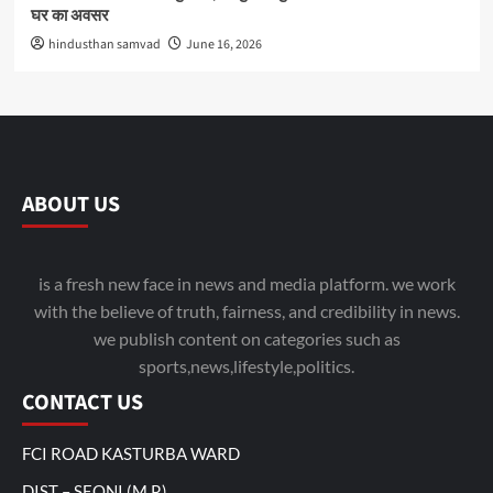
घर का अवसर
hindusthan samvad
June 16, 2026
ABOUT US
is a fresh new face in news and media platform. we work
with the believe of truth, fairness, and credibility in news.
we publish content on categories such as
sports,news,lifestyle,politics.
CONTACT US
FCI ROAD KASTURBA WARD
DIST – SEONI (M.P.)