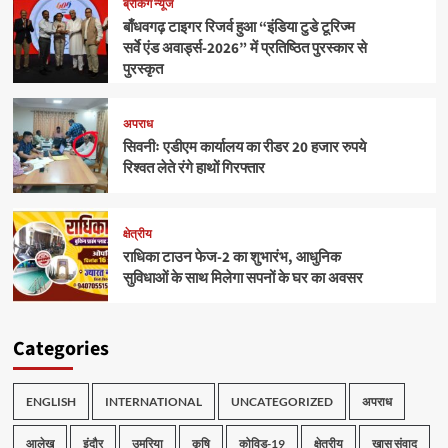
ब्रेकिंग न्यूज
बाँधवगढ़ टाइगर रिजर्व हुआ “इंडिया टुडे टूरिज्म
सर्वे एंड अवार्ड्स-2026” में प्रतिष्ठित पुरस्कार से
पुरस्कृत
अपराध
सिवनीः एडीएम कार्यालय का रीडर 20 हजार रुपये
रिश्वत लेते रंगे हाथों गिरफ्तार
क्षेत्रीय
राधिका टाउन फेज-2 का शुभारंभ, आधुनिक
सुविधाओं के साथ मिलेगा सपनों के घर का अवसर
Categories
ENGLISH
INTERNATIONAL
UNCATEGORIZED
अपराध
आलेख
इंदौर
उमरिया
कृषि
कोविड-19
क्षेत्रीय
खास संवाद