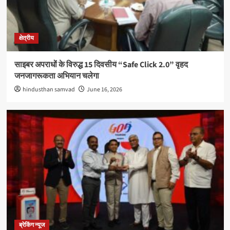
क्षेत्रीय
साइबर अपराधों के विरुद्ध 15 दिवसीय “Safe Click 2.0” वृहद
जनजागरूकता अभियान चलेगा
hindusthan samvad
June 16, 2026
ब्रेकिंग न्यूज