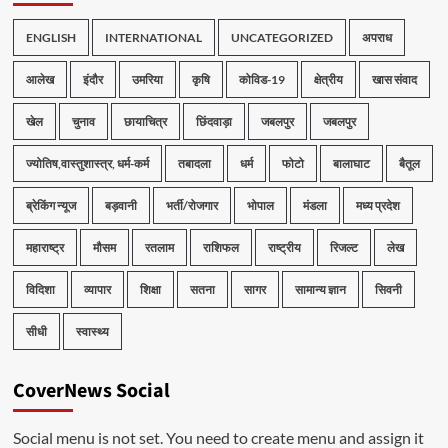
ENGLISH
INTERNATIONAL
UNCATEGORIZED
अपराध
आलेख
इंदौर
उमरिया
कृषि
कोविड-19
क्षेत्रीय
खास संवाद
खेल
चुनाव
छायाचित्र
छिंदवाड़ा
जबलपुर
जबलपुर
ज्योतिष,वास्तुशास्त्र, धर्म-कर्म
तबादला
धर्म
फोटो
बालाघाट
बैतूल
ब्रेकिंग न्यूज
बड़वानी
भर्ती/रोजगार
भोपाल
मंडला
मध्य प्रदेश
महाराष्ट्र
मौसम
रतलाम
राशिफल
राष्ट्रीय
रिजल्ट
लेख
विदिशा
व्यापार
शिक्षा
सतना
सागर
सामान्य ज्ञान
सिवनी
सीधी
स्वास्थ्य
CoverNews Social
Social menu is not set. You need to create menu and assign it