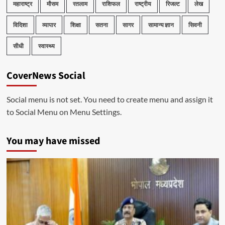
महाराष्ट्र
मौसम
रतलाम
राशिफल
राष्ट्रीय
रिजल्ट
लेख
विदिशा
व्यापार
शिक्षा
सतना
सागर
सामान्य ज्ञान
सिवनी
सीधी
स्वास्थ्य
CoverNews Social
Social menu is not set. You need to create menu and assign it
to Social Menu on Menu Settings.
You may have missed