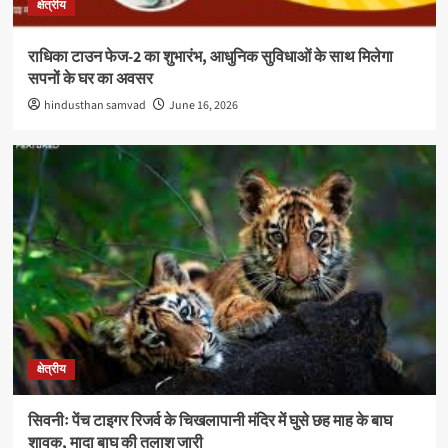
क्षेत्रीय
राधिका टाउन फेज-2 का शुभारंभ, आधुनिक सुविधाओं के साथ मिलेगा
सपनों के घर का अवसर
hindusthan samvad
June 16, 2026
क्षेत्रीय
सिवनीः पेंच टाइगर रिजर्व के चिखलापानी मंदिर में घुसे छह माह के बाघ
शावक, मादा बाघ की तलाश जारी