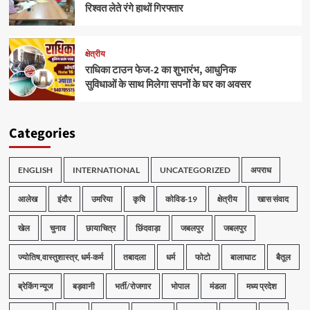
रिश्वत लेते रंगे हाथों गिरफ्तार
क्षेत्रीय
राधिका टाउन फेज-2 का शुभारंभ, आधुनिक
सुविधाओं के साथ मिलेगा सपनों के घर का अवसर
Categories
ENGLISH
INTERNATIONAL
UNCATEGORIZED
अपराध
आलेख
इंदौर
उमरिया
कृषि
कोविड-19
क्षेत्रीय
खास संवाद
खेल
चुनाव
छायाचित्र
छिंदवाड़ा
जबलपुर
जबलपुर
ज्योतिष,वास्तुशास्त्र, धर्म-कर्म
तबादला
धर्म
फोटो
बालाघाट
बैतूल
ब्रेकिंग न्यूज
बड़वानी
भर्ती/रोजगार
भोपाल
मंडला
मध्य प्रदेश