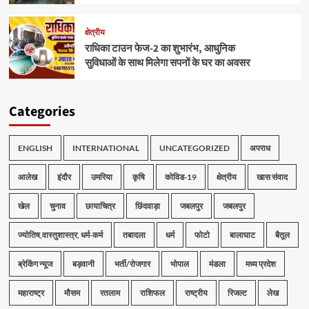
क्षेत्रीय
राधिका टाउन फेज-2 का शुभारंभ, आधुनिक
सुविधाओं के साथ मिलेगा सपनों के घर का अवसर
Categories
ENGLISH
INTERNATIONAL
UNCATEGORIZED
अपराध
आलेख
इंदौर
उमरिया
कृषि
कोविड-19
क्षेत्रीय
खास संवाद
खेल
चुनाव
छायाचित्र
छिंदवाड़ा
जबलपुर
जबलपुर
ज्योतिष,वास्तुशास्त्र, धर्म-कर्म
तबादला
धर्म
फोटो
बालाघाट
बैतूल
ब्रेकिंग न्यूज
बड़वानी
भर्ती/रोजगार
भोपाल
मंडला
मध्य प्रदेश
महाराष्ट्र
मौसम
रतलाम
राशिफल
राष्ट्रीय
रिजल्ट
लेख