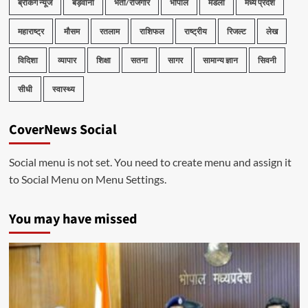
ब्रेकिंग न्यूज
बड़वानी
भर्ती/रोजगार
भोपाल
मंडला
मध्य प्रदेश
महाराष्ट्र
मौसम
रतलाम
राशिफल
राष्ट्रीय
रिजल्ट
लेख
विदिशा
व्यापार
शिक्षा
सतना
सागर
सामान्य ज्ञान
सिवनी
सीधी
स्वास्थ्य
CoverNews Social
Social menu is not set. You need to create menu and assign it
to Social Menu on Menu Settings.
You may have missed