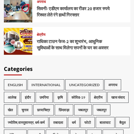
अपराध
सिवनीः एडीएम कार्यालय का रीडर 20 हजार रुपये
रिश्वत लेते रंगे हाथों गिरफ्तार
क्षेत्रीय
राधिका टाउन फेज-2 का शुभारंभ, आधुनिक
सुविधाओं के साथ मिलेगा सपनों के घर का अवसर
Categories
ENGLISH
INTERNATIONAL
UNCATEGORIZED
अपराध
आलेख
इंदौर
उमरिया
कृषि
कोविड-19
क्षेत्रीय
खास संवाद
खेल
चुनाव
छायाचित्र
छिंदवाड़ा
जबलपुर
जबलपुर
ज्योतिष,वास्तुशास्त्र, धर्म-कर्म
तबादला
धर्म
फोटो
बालाघाट
बैतूल