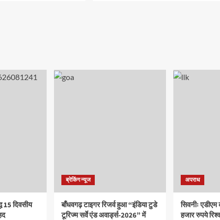
ब्रेकिंग न्यूज
अपराध
द्ध 15 दिवसीय
बाँधवगढ़ टाइगर रिजर्व हुआ “इंडिया टुडे
सिवनीः एडीएम 
हद
टूरिज्म सर्वे एंड अवार्ड्स-2026” में
हजार रुपये रिश्वत