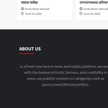
व्यापक समीक्षा
जनजागरूकता अभियान
hindusthan samvad
hindusthan samvad
June 16, 2026
June 16, 2026
ABOUT US
is a fresh new face in news and media platform. we wo
with the believe of truth, fairness, and credibility in
news. we publish content on categories such as
sports,news,lifestyle,politics.