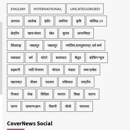
ENGLISH
INTERNATIONAL
UNCATEGORIZED
अपराध
आलेख
इंदौर
उमरिया
कृषि
कोविड-19
क्षेत्रीय
खास संवाद
खेल
चुनाव
छायाचित्र
छिंदवाड़ा
जबलपुर
जबलपुर
ज्योतिष,वास्तुशास्त्र, धर्म-कर्म
तबादला
धर्म
फोटो
बालाघाट
बैतूल
ब्रेकिंग न्यूज
बड़वानी
भर्ती/रोजगार
भोपाल
मंडला
मध्य प्रदेश
महाराष्ट्र
मौसम
रतलाम
राशिफल
राष्ट्रीय
रिजल्ट
लेख
विदिशा
व्यापार
शिक्षा
सतना
सागर
सामान्य ज्ञान
सिवनी
सीधी
स्वास्थ्य
CoverNews Social