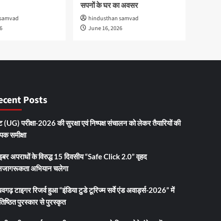
सपनों के घर का अवसर
 samvad
hindusthan samvad
6
June 16, 2026
ecent Posts
 (UG) परीक्षा-2026 की सुरक्षा एवं निष्पक्ष संचालन को लेकर तैयारियों की
ापक समीक्षा
इबर अपराधों के विरुद्ध 15 दिवसीय “Safe Click 2.0” वृहद
जागरूकता अभियान चलेगा
धवगढ़ टाइगर रिजर्व हुआ “इंडिया टुडे टूरिज्म सर्वे एंड अवार्ड्स-2026” में
तिष्ठित पुरस्कार से पुरस्कृत