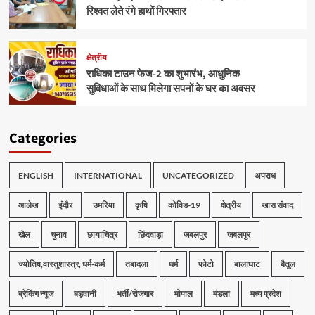
रिश्वत लेते रंगे हाथों गिरफ्तार
क्षेत्रीय
राधिका टाउन फेज-2 का शुभारंभ, आधुनिक
सुविधाओं के साथ मिलेगा सपनों के घर का अवसर
Categories
ENGLISH
INTERNATIONAL
UNCATEGORIZED
अपराध
आलेख
इंदौर
उमरिया
कृषि
कोविड-19
क्षेत्रीय
खास संवाद
खेल
चुनाव
छायाचित्र
छिंदवाड़ा
जबलपुर
जबलपुर
ज्योतिष,वास्तुशास्त्र, धर्म-कर्म
तबादला
धर्म
फोटो
बालाघाट
बैतूल
ब्रेकिंग न्यूज
बड़वानी
भर्ती/रोजगार
भोपाल
मंडला
मध्य प्रदेश