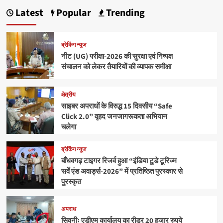
Latest
Popular
Trending
ब्रेकिंग न्यूज
नीट (UG) परीक्षा-2026 की सुरक्षा एवं निष्पक्ष
संचालन को लेकर तैयारियों की व्यापक समीक्षा
क्षेत्रीय
साइबर अपराधों के विरुद्ध 15 दिवसीय “Safe
Click 2.0” वृहद जनजागरूकता अभियान
चलेगा
ब्रेकिंग न्यूज
बाँधवगढ़ टाइगर रिजर्व हुआ “इंडिया टुडे टूरिज्म
सर्वे एंड अवार्ड्स-2026” में प्रतिष्ठित पुरस्कार से
पुरस्कृत
अपराध
सिवनीः एडीएम कार्यालय का रीडर 20 हजार रुपये