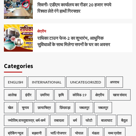
सिवनीः एडीएम कार्यालय का रीडर 20 हजार रुपये
रिश्वत लेते रंगे हाथों गिरफ्तार
क्षेत्रीय
राधिका टाउन फेज-2 का शुभारंभ, आधुनिक
सुविधाओं के साथ मिलेगा सपनों के घर का अवसर
Categories
ENGLISH
INTERNATIONAL
UNCATEGORIZED
अपराध
आलेख
इंदौर
उमरिया
कृषि
कोविड-19
क्षेत्रीय
खास संवाद
खेल
चुनाव
छायाचित्र
छिंदवाड़ा
जबलपुर
जबलपुर
ज्योतिष,वास्तुशास्त्र, धर्म-कर्म
तबादला
धर्म
फोटो
बालाघाट
बैतूल
ब्रेकिंग न्यूज
बड़वानी
भर्ती/रोजगार
भोपाल
मंडला
मध्य प्रदेश