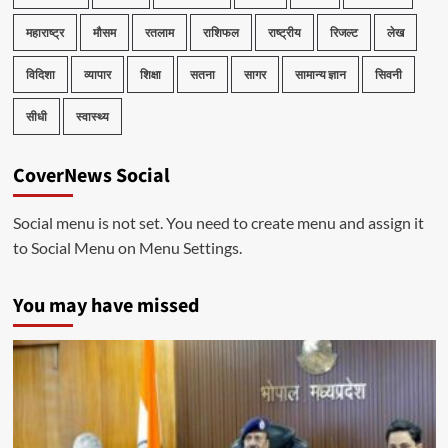
महाराष्ट्र
मौसम
रतलाम
राशिफल
राष्ट्रीय
रिजल्ट
लेख
विदिशा
व्यापार
शिक्षा
सतना
सागर
सामान्य ज्ञान
सिवनी
सीधी
स्वास्थ्य
CoverNews Social
Social menu is not set. You need to create menu and assign it
to Social Menu on Menu Settings.
You may have missed