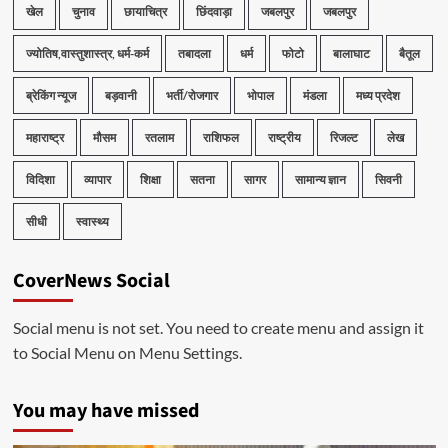
खेल
चुनाव
छायाचित्र
छिंदवाड़ा
जबलपुर
जबलपुर
ज्योतिष,वास्तुशास्त्र, धर्म-कर्म
तबादला
धर्म
फोटो
बालाघाट
बैतूल
ब्रेकिंग न्यूज
बड़वानी
भर्ती/रोजगार
भोपाल
मंडला
मध्य प्रदेश
महाराष्ट्र
मौसम
रतलाम
राशिफल
राष्ट्रीय
रिजल्ट
लेख
विदिशा
व्यापार
शिक्षा
सतना
सागर
सामान्य ज्ञान
सिवनी
सीधी
स्वास्थ्य
CoverNews Social
Social menu is not set. You need to create menu and assign it
to Social Menu on Menu Settings.
You may have missed