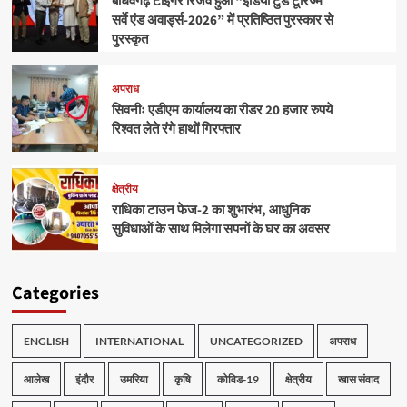
बाँधवगढ़ टाइगर रिजर्व हुआ “इंडिया टुडे टूरिज्म
सर्वे एंड अवार्ड्स-2026” में प्रतिष्ठित पुरस्कार से
पुरस्कृत
अपराध
सिवनीः एडीएम कार्यालय का रीडर 20 हजार रुपये
रिश्वत लेते रंगे हाथों गिरफ्तार
क्षेत्रीय
राधिका टाउन फेज-2 का शुभारंभ, आधुनिक
सुविधाओं के साथ मिलेगा सपनों के घर का अवसर
Categories
ENGLISH
INTERNATIONAL
UNCATEGORIZED
अपराध
आलेख
इंदौर
उमरिया
कृषि
कोविड-19
क्षेत्रीय
खास संवाद