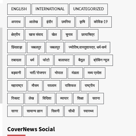
ENGLISH
INTERNATIONAL
UNCATEGORIZED
अपराध
आलेख
इंदौर
उमरिया
कृषि
कोविड-19
क्षेत्रीय
खास संवाद
खेल
चुनाव
छायाचित्र
छिंदवाड़ा
जबलपुर
जबलपुर
ज्योतिष,वास्तुशास्त्र, धर्म-कर्म
तबादला
धर्म
फोटो
बालाघाट
बैतूल
ब्रेकिंग न्यूज
बड़वानी
भर्ती/रोजगार
भोपाल
मंडला
मध्य प्रदेश
महाराष्ट्र
मौसम
रतलाम
राशिफल
राष्ट्रीय
रिजल्ट
लेख
विदिशा
व्यापार
शिक्षा
सतना
सागर
सामान्य ज्ञान
सिवनी
सीधी
स्वास्थ्य
CoverNews Social