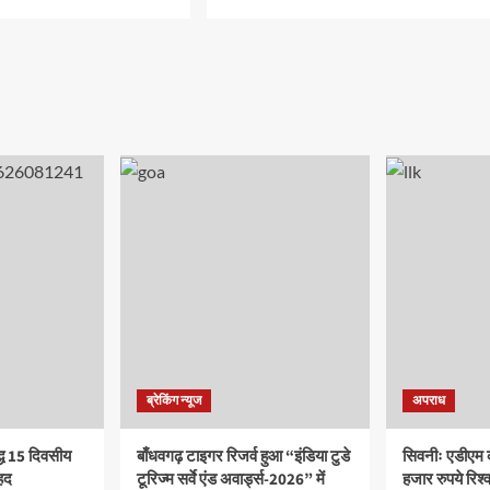
ब्रेकिंग न्यूज
अपराध
द्ध 15 दिवसीय
बाँधवगढ़ टाइगर रिजर्व हुआ “इंडिया टुडे
सिवनीः एडीएम 
हद
टूरिज्म सर्वे एंड अवार्ड्स-2026” में
हजार रुपये रिश्वत