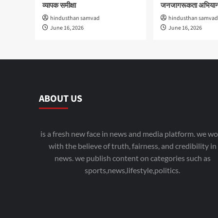
व्यापक समीक्षा
जनजागरूकता अभियान
hindusthan samvad
hindusthan samvad
June 16, 2026
June 16, 2026
ABOUT US
is a fresh new face in news and media platform. we wo
with the believe of truth, fairness, and credibility in
news. we publish content on categories such as
sports,news,lifestyle,politics.