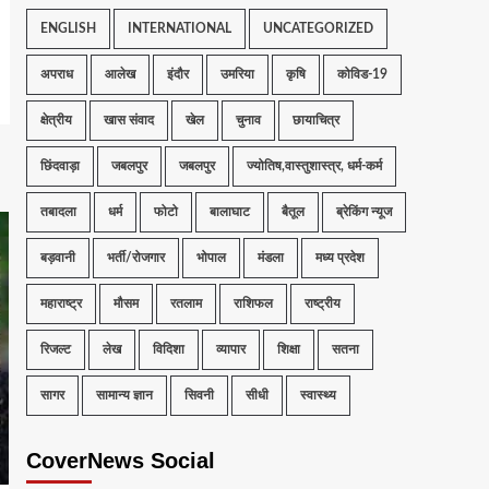
ENGLISH
INTERNATIONAL
UNCATEGORIZED
अपराध
आलेख
इंदौर
उमरिया
कृषि
कोविड-19
क्षेत्रीय
खास संवाद
खेल
चुनाव
छायाचित्र
छिंदवाड़ा
जबलपुर
जबलपुर
ज्योतिष,वास्तुशास्त्र, धर्म-कर्म
तबादला
धर्म
फोटो
बालाघाट
बैतूल
ब्रेकिंग न्यूज
बड़वानी
भर्ती/रोजगार
भोपाल
मंडला
मध्य प्रदेश
महाराष्ट्र
मौसम
रतलाम
राशिफल
राष्ट्रीय
रिजल्ट
लेख
विदिशा
व्यापार
शिक्षा
सतना
सागर
सामान्य ज्ञान
सिवनी
सीधी
स्वास्थ्य
CoverNews Social