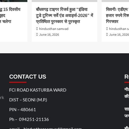
द्ध 15 दिवसीय
बाँधवगढ़ टाइगर रिजर्व हुआ “इंडिया
सिवनीः एडीएम 
ृहद
टुडे टूरिज्म सर्वे एंड अवार्ड्स-2026” में
हजार रुपये रिश्व
 चलेगा
प्रतिष्ठित पुरस्कार से पुरस्कृत
गिरफ्तार
hindusthan samvad
hindusthan 
June 16, 2026
June 16, 2026
CONTACT US
R
FCI ROAD KASTURBA WARD
नीट
rk
की 
DIST – SEONI (M.P.)
PIN – 480661
सा
जन
Ph – 094251-21136
बाँ