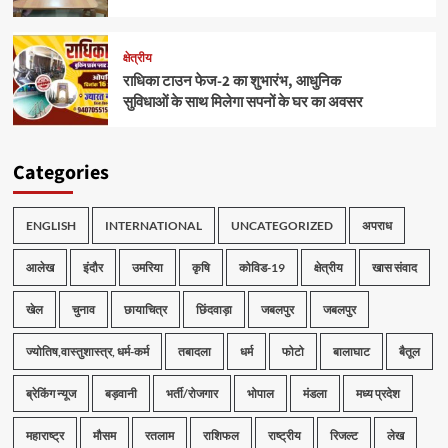
क्षेत्रीय
राधिका टाउन फेज-2 का शुभारंभ, आधुनिक
सुविधाओं के साथ मिलेगा सपनों के घर का अवसर
Categories
ENGLISH
INTERNATIONAL
UNCATEGORIZED
अपराध
आलेख
इंदौर
उमरिया
कृषि
कोविड-19
क्षेत्रीय
खास संवाद
खेल
चुनाव
छायाचित्र
छिंदवाड़ा
जबलपुर
जबलपुर
ज्योतिष,वास्तुशास्त्र, धर्म-कर्म
तबादला
धर्म
फोटो
बालाघाट
बैतूल
ब्रेकिंग न्यूज
बड़वानी
भर्ती/रोजगार
भोपाल
मंडला
मध्य प्रदेश
महाराष्ट्र
मौसम
रतलाम
राशिफल
राष्ट्रीय
रिजल्ट
लेख