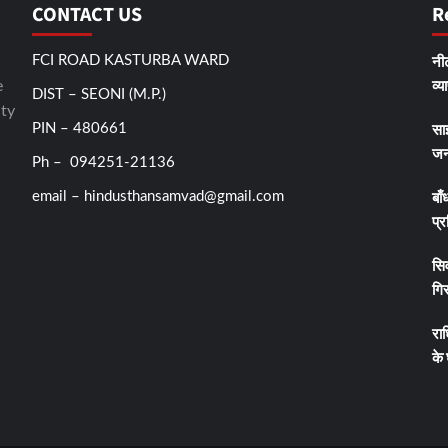
CONTACT US
R
नीट
FCI ROAD KASTURBA WARD
व्य
e
DIST – SEONI (M.P.)
ity
सा
PIN – 480661
जन
Ph – 094251-21136
बाँ
email – hindusthansamvad@gmail.com
प्र
सिव
गिर
रा
के