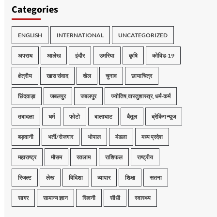
Categories
ENGLISH
INTERNATIONAL
UNCATEGORIZED
अपराध
आलेख
इंदौर
उमरिया
कृषि
कोविड-19
क्षेत्रीय
खास संवाद
खेल
चुनाव
छायाचित्र
छिंदवाड़ा
जबलपुर
जबलपुर
ज्योतिष,वास्तुशास्त्र, धर्म-कर्म
तबादला
धर्म
फोटो
बालाघाट
बैतूल
ब्रेकिंग न्यूज
बड़वानी
भर्ती/रोजगार
भोपाल
मंडला
मध्य प्रदेश
महाराष्ट्र
मौसम
रतलाम
राशिफल
राष्ट्रीय
रिजल्ट
लेख
विदिशा
व्यापार
शिक्षा
सतना
सागर
सामान्य ज्ञान
सिवनी
सीधी
स्वास्थ्य