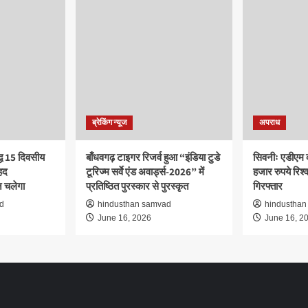
ब्रेकिंग न्यूज
अपराध
द्ध 15 दिवसीय
बाँधवगढ़ टाइगर रिजर्व हुआ “इंडिया टुडे
सिवनीः एडीएम 
हद
टूरिज्म सर्वे एंड अवार्ड्स-2026” में
हजार रुपये रिश्वत
 चलेगा
प्रतिष्ठित पुरस्कार से पुरस्कृत
गिरफ्तार
d
hindusthan samvad
hindusthan
June 16, 2026
June 16, 2