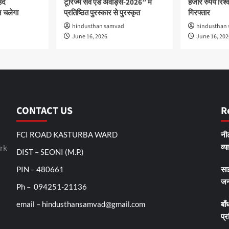
हद
टूरिज्म सर्वे एंड अवार्ड्स-2026” में
हजार रुपये रिश्वत
 चलेगा
प्रतिष्ठित पुरस्कार से पुरस्कृत
गिरफ्तार
hindusthan samvad
hindusthan
June 16, 2026
June 16, 202
CONTACT US
R
FCI ROAD KASTURBA WARD
नीट
व्य
rk
DIST – SEONI (M.P.)
PIN – 480661
सा
जन
Ph – 094251-21136
email – hindusthansamvad@gmail.com
बाँ
प्र